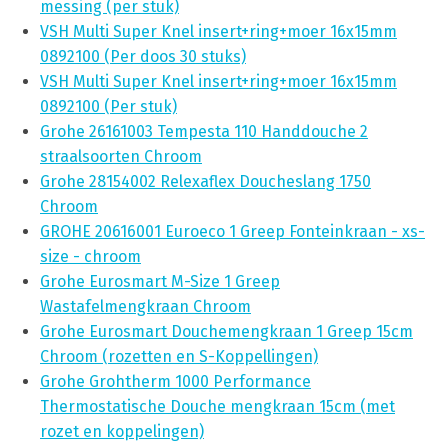
messing (per stuk)
VSH Multi Super Knel insert+ring+moer 16x15mm
0892100 (Per doos 30 stuks)
VSH Multi Super Knel insert+ring+moer 16x15mm
0892100 (Per stuk)
Grohe 26161003 Tempesta 110 Handdouche 2
straalsoorten Chroom
Grohe 28154002 Relexaflex Doucheslang 1750
Chroom
GROHE 20616001 Euroeco 1 Greep Fonteinkraan - xs-
size - chroom
Grohe Eurosmart M-Size 1 Greep
Wastafelmengkraan Chroom
Grohe Eurosmart Douchemengkraan 1 Greep 15cm
Chroom (rozetten en S-Koppellingen)
Grohe Grohtherm 1000 Performance
Thermostatische Douche mengkraan 15cm (met
rozet en koppelingen)