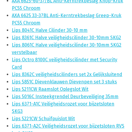
AXA 6625-60-37/BL Anti-Kerntrekbeslag Knop-Kruk
PC55 Chroom
AXA 6625 33-37BL Anti-Kerntrekbeslag Greep-Kruk
PC55 Chroom
Lips 8041C Halve Cilinder 30-10 mm
Lips 8361C Halve veiligheidscilinder 30-10mm SKG2
Lips 8061C Halve veiligheidscilinder 30-10mm SKG2
verstelbaar
Lips Octro 8100C veiligheidscilinder met Security
Card
Lips 8362C veiligheidscilinders set 2x Gelijksluitend
Lips 5851C Dievenklauwen Dievenpen set 3 stuks
Lips 5211CW Raamslot Oplegslot Wit
Lips 5016C Insteekgrendel Deurbeveiliging 35mm
Lips 6371-A1C Veiligheidsrozet voor bijzetsloten
SKG3
Lips 5221CW Schuifpuislot Wit
Lips 6371-A2C Veiligheidsrozet voor bijzetsloten RVS