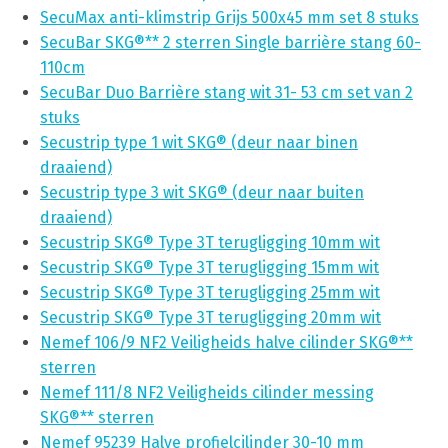
SecuMax anti-klimstrip Grijs 500x45 mm set 8 stuks
SecuBar SKG®** 2 sterren Single barrière stang 60-
110cm
SecuBar Duo Barrière stang wit 31- 53 cm set van 2
stuks
Secustrip type 1 wit SKG® (deur naar binen
draaiend)
Secustrip type 3 wit SKG® (deur naar buiten
draaiend)
Secustrip SKG® Type 3T terugligging 10mm wit
Secustrip SKG® Type 3T terugligging 15mm wit
Secustrip SKG® Type 3T terugligging 25mm wit
Secustrip SKG® Type 3T terugligging 20mm wit
Nemef 106/9 NF2 Veiligheids halve cilinder SKG®**
sterren
Nemef 111/8 NF2 Veiligheids cilinder messing
SKG®** sterren
Nemef 95239 Halve profielcilinder 30-10 mm