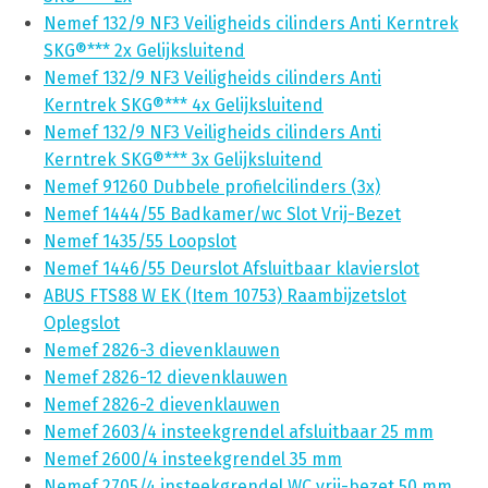
Nemef 132/9 NF3 Veiligheids cilinders Anti Kerntrek
SKG®*** 2x Gelijksluitend
Nemef 132/9 NF3 Veiligheids cilinders Anti
Kerntrek SKG®*** 4x Gelijksluitend
Nemef 132/9 NF3 Veiligheids cilinders Anti
Kerntrek SKG®*** 3x Gelijksluitend
Nemef 91260 Dubbele profielcilinders (3x)
Nemef 1444/55 Badkamer/wc Slot Vrij-Bezet
Nemef 1435/55 Loopslot
Nemef 1446/55 Deurslot Afsluitbaar klavierslot
ABUS FTS88 W EK (Item 10753) Raambijzetslot
Oplegslot
Nemef 2826-3 dievenklauwen
Nemef 2826-12 dievenklauwen
Nemef 2826-2 dievenklauwen
Nemef 2603/4 insteekgrendel afsluitbaar 25 mm
Nemef 2600/4 insteekgrendel 35 mm
Nemef 2705/4 insteekgrendel WC vrij-bezet 50 mm