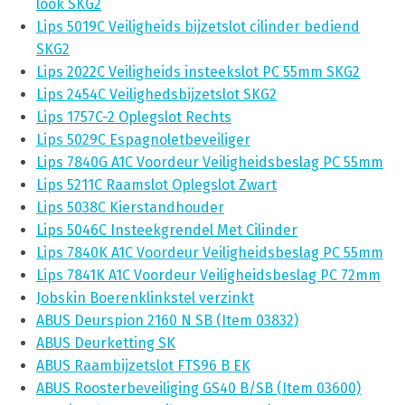
look SKG2
Lips 5019C Veiligheids bijzetslot cilinder bediend
SKG2
Lips 2022C Veiligheids insteekslot PC 55mm SKG2
Lips 2454C Veilighedsbijzetslot SKG2
Lips 1757C-2 Oplegslot Rechts
Lips 5029C Espagnoletbeveiliger
Lips 7840G A1C Voordeur Veiligheidsbeslag PC 55mm
Lips 5211C Raamslot Oplegslot Zwart
Lips 5038C Kierstandhouder
Lips 5046C Insteekgrendel Met Cilinder
Lips 7840K A1C Voordeur Veiligheidsbeslag PC 55mm
Lips 7841K A1C Voordeur Veiligheidsbeslag PC 72mm
Jobskin Boerenklinkstel verzinkt
ABUS Deurspion 2160 N SB (Item 03832)
ABUS Deurketting SK
ABUS Raambijzetslot FTS96 B EK
ABUS Roosterbeveiliging GS40 B/SB (Item 03600)