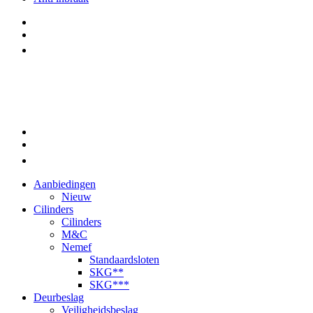
Aanbiedingen
Nieuw
Cilinders
Cilinders
M&C
Nemef
Standaardsloten
SKG**
SKG***
Deurbeslag
Veiligheidsbeslag