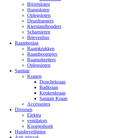
Bijzetsloten
Hangsloten
Oplegsloten
Deurdrangers
Kierstandhouders
Scharnieren
Brievenbus
Raambeslag
Raamkrukken
Raamboompjes
Raamuitzetters
Oplegsloten
Sanitair
Kranen
Douchekraan
Badkraan
Keukenkraan
Sanitair Kraan
Accessoires
Diversen
Elektra
ventilators
Koopjeshoek
Huisbeveiliging
Anti inbraak