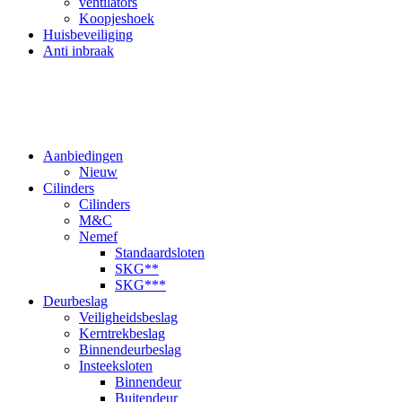
ventilators
Koopjeshoek
Huisbeveiliging
Anti inbraak
Aanbiedingen
Nieuw
Cilinders
Cilinders
M&C
Nemef
Standaardsloten
SKG**
SKG***
Deurbeslag
Veiligheidsbeslag
Kerntrekbeslag
Binnendeurbeslag
Insteeksloten
Binnendeur
Buitendeur