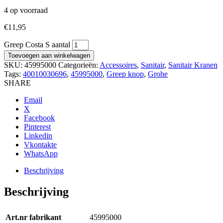
4 op voorraad
€
11,95
Greep Costa S aantal
Toevoegen aan winkelwagen
SKU:
45995000
Categorieën:
Accessoires
,
Sanitair
,
Sanitair Kranen
Tags:
40010030696
,
45995000
,
Greep knop
,
Grohe
SHARE
Email
X
Facebook
Pinterest
Linkedin
Vkontakte
WhatsApp
Beschrijving
Beschrijving
Art.nr fabrikant
45995000