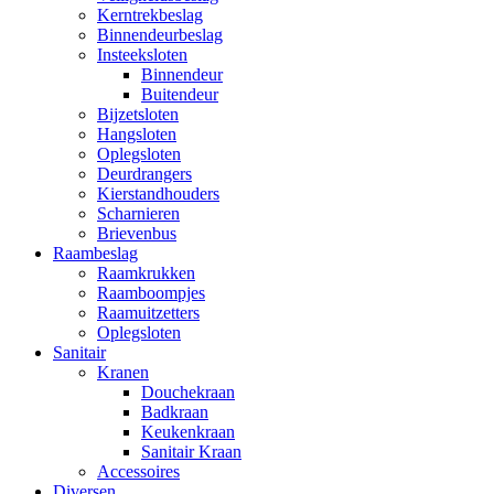
Kerntrekbeslag
Binnendeurbeslag
Insteeksloten
Binnendeur
Buitendeur
Bijzetsloten
Hangsloten
Oplegsloten
Deurdrangers
Kierstandhouders
Scharnieren
Brievenbus
Raambeslag
Raamkrukken
Raamboompjes
Raamuitzetters
Oplegsloten
Sanitair
Kranen
Douchekraan
Badkraan
Keukenkraan
Sanitair Kraan
Accessoires
Diversen