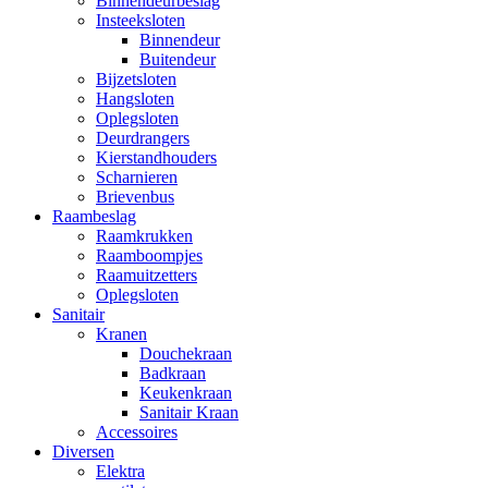
Binnendeurbeslag
Insteeksloten
Binnendeur
Buitendeur
Bijzetsloten
Hangsloten
Oplegsloten
Deurdrangers
Kierstandhouders
Scharnieren
Brievenbus
Raambeslag
Raamkrukken
Raamboompjes
Raamuitzetters
Oplegsloten
Sanitair
Kranen
Douchekraan
Badkraan
Keukenkraan
Sanitair Kraan
Accessoires
Diversen
Elektra