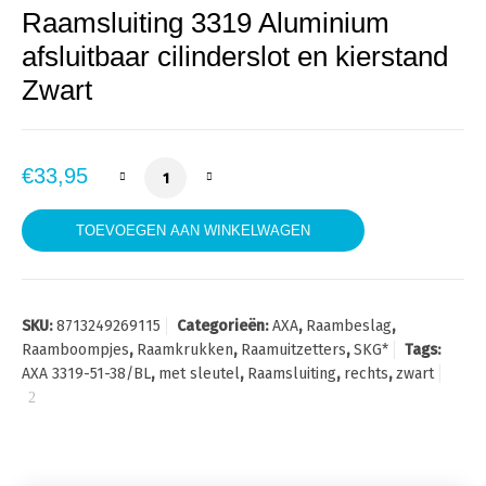
Raamsluiting 3319 Aluminium
afsluitbaar cilinderslot en kierstand
Zwart
AXA 3319-51-38 Veiligheids Raamsluiting af
€
33,95
TOEVOEGEN AAN WINKELWAGEN
SKU:
8713249269115
Categorieën:
AXA
,
Raambeslag
,
Raamboompjes
,
Raamkrukken
,
Raamuitzetters
,
SKG*
Tags:
AXA 3319-51-38/BL
,
met sleutel
,
Raamsluiting
,
rechts
,
zwart