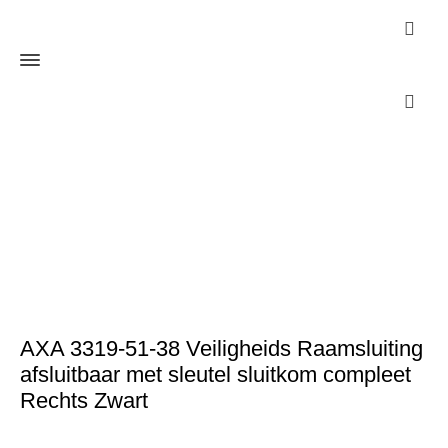
Webshop
Home
AXA
AXA 3319-51-38 Veiligheids Raamsluiting
afsluitbaar met sleutel sluitkom compleet Rechts Zwart
AXA 3319-51-38 Veiligheids Raamsluiting
afsluitbaar met sleutel sluitkom compleet
Rechts Zwart