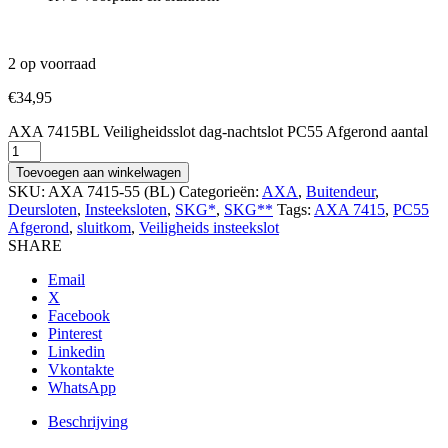
2 op voorraad
€
34,95
AXA 7415BL Veiligheidsslot dag-nachtslot PC55 Afgerond aantal
Toevoegen aan winkelwagen
SKU:
AXA 7415-55 (BL)
Categorieën:
AXA
,
Buitendeur
,
Deursloten
,
Insteeksloten
,
SKG*
,
SKG**
Tags:
AXA 7415
,
PC55
Afgerond
,
sluitkom
,
Veiligheids insteekslot
SHARE
Email
X
Facebook
Pinterest
Linkedin
Vkontakte
WhatsApp
Beschrijving