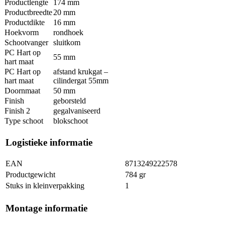
Productlengte
174 mm
Productbreedte
20 mm
Productdikte
16 mm
Hoekvorm
rondhoek
Schootvanger
sluitkom
PC Hart op
55 mm
hart maat
PC Hart op
afstand krukgat –
hart maat
cilindergat 55mm
Doornmaat
50 mm
Finish
geborsteld
Finish 2
gegalvaniseerd
Type schoot
blokschoot
Logistieke informatie
EAN
8713249222578
Productgewicht
784 gr
Stuks in kleinverpakking
1
Montage informatie