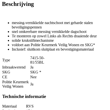
Beschrijving
messing-vernikkelde nachtschoot met geharde stalen
beveiligingspennen
snel omkeerbare messing vernikkelde dagschoot
Te monteren op zowel Links als Rechts draaiende deur
solide krukstiftmechanisme
voldoet aan Politie Keurmerk Veilig Wonen en SKG*
Inclusief: sluitkom sluitplaat en bevestigingsmateriaal
7415-50-
Type
81/55BL
Inbraakwerend
Ja
SKG
SKG *
CE
Nee
Politie Keurmerk
Ja
Veilig Wonen
Technische informatie
Materiaal
RVS