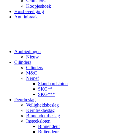
ventilators
Koopjeshoek
Huisbeveiliging
Anti inbraak
Aanbiedingen
Nieuw
Cilinders
Cilinders
M&C
Nemef
Standaardsloten
SKG**
SKG***
Deurbeslag
Veiligheidsbeslag
Kerntrekbeslag
Binnendeurbeslag
Insteeksloten
Binnendeur
Buitendeur