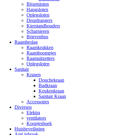
Bijzetsloten
Hangsloten
Oplegsloten
Deurdrangers
Kierstandhouders
Scharnieren
Brievenbus
Raambeslag
Raamkrukken
Raamboompjes
Raamuitzetters
Oplegsloten
Sanitair
Kranen
Douchekraan
Badkraan
Keukenkraan
Sanitair Kraan
Accessoires
Diversen
Elektra
ventilators
Koopjeshoek
Huisbeveiliging
Anti inbraak