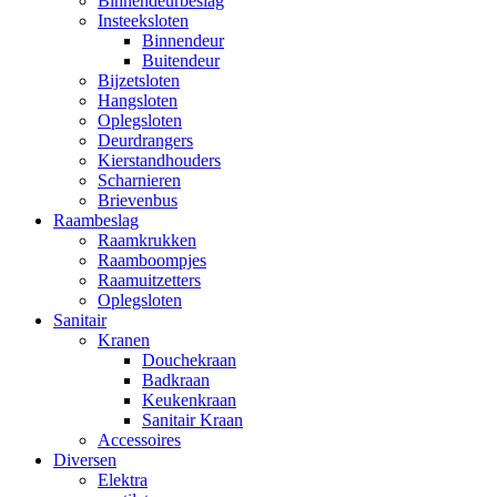
Binnendeurbeslag
Insteeksloten
Binnendeur
Buitendeur
Bijzetsloten
Hangsloten
Oplegsloten
Deurdrangers
Kierstandhouders
Scharnieren
Brievenbus
Raambeslag
Raamkrukken
Raamboompjes
Raamuitzetters
Oplegsloten
Sanitair
Kranen
Douchekraan
Badkraan
Keukenkraan
Sanitair Kraan
Accessoires
Diversen
Elektra