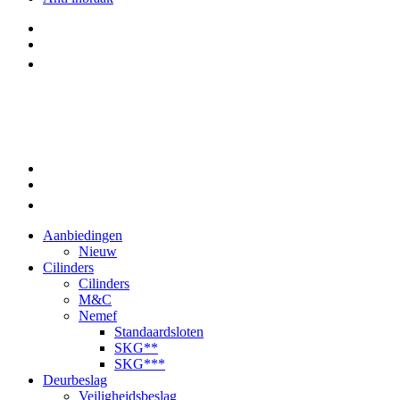
Aanbiedingen
Nieuw
Cilinders
Cilinders
M&C
Nemef
Standaardsloten
SKG**
SKG***
Deurbeslag
Veiligheidsbeslag