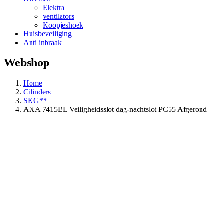
Elektra
ventilators
Koopjeshoek
Huisbeveiliging
Anti inbraak
Webshop
Home
Cilinders
SKG**
AXA 7415BL Veiligheidsslot dag-nachtslot PC55 Afgerond