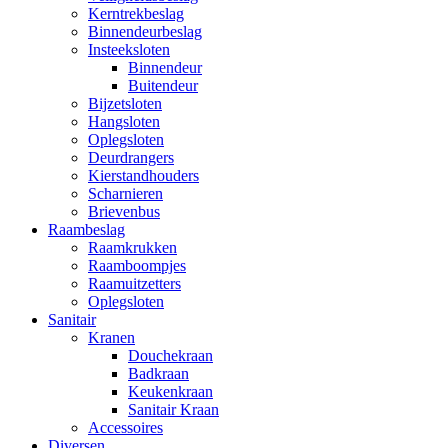
Kerntrekbeslag
Binnendeurbeslag
Insteeksloten
Binnendeur
Buitendeur
Bijzetsloten
Hangsloten
Oplegsloten
Deurdrangers
Kierstandhouders
Scharnieren
Brievenbus
Raambeslag
Raamkrukken
Raamboompjes
Raamuitzetters
Oplegsloten
Sanitair
Kranen
Douchekraan
Badkraan
Keukenkraan
Sanitair Kraan
Accessoires
Diversen