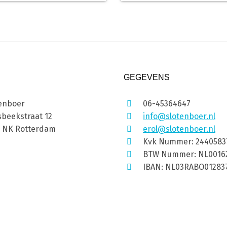
GEGEVENS
enboer
06-45364647
beekstraat 12
info@slotenboer.nl
1 NK Rotterdam
erol@slotenboer.nl
Kvk Nummer: 2440583
BTW Nummer: NL0016
IBAN: NL03RABO01283