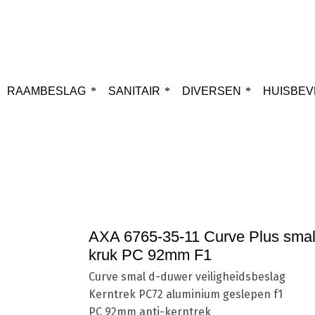
RAAMBESLAG
SANITAIR
DIVERSEN
HUISBEV
Home
Cilinders
SKG***
AXA 6765-35-11 Cu
AXA 6765-35-11 Curve Plus smal 
kruk PC 92mm F1
Curve smal d-duwer veiligheidsbeslag
Kerntrek PC72 aluminium geslepen f1
PC 92mm anti-kerntrek