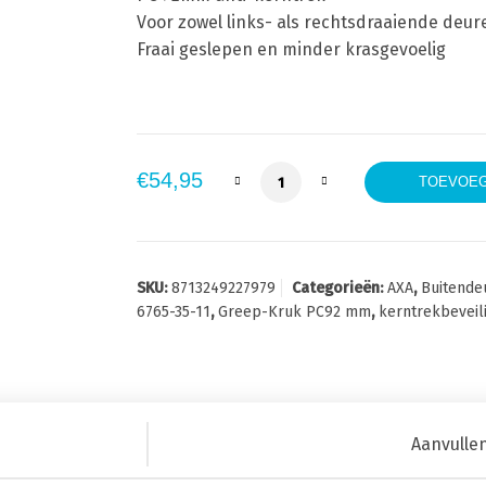
Voor zowel links- als rechtsdraaiende deu
Fraai geslepen en minder krasgevoelig
AXA 6765-35-11 Curve Plus sm
€
54,95
TOEVOEG
SKU:
8713249227979
Categorieën:
AXA
,
Buitende
6765-35-11
,
Greep-Kruk PC92 mm
,
kerntrekbeveil
Aanvulle