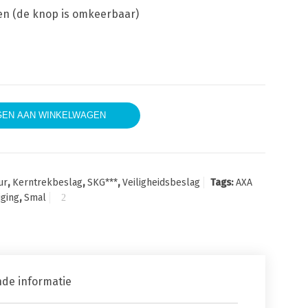
ren (de knop is omkeerbaar)
al Kerntrek Veiligheidsbeslag D-duwer-kruk PC 92mm F1 aan
EN AAN WINKELWAGEN
ur
,
Kerntrekbeslag
,
SKG***
,
Veiligheidsbeslag
Tags:
AXA
iging
,
Smal
nde informatie