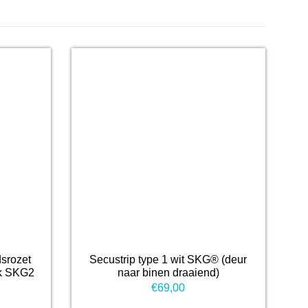
srozet
Secustrip type 1 wit SKG® (deur
ok SKG2
naar binen draaiend)
€
69,00