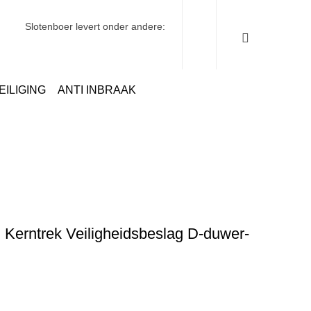
Slotenboer levert onder andere:
EILIGING
ANTI INBRAAK
rve Plus smal Kerntrek Veiligheidsbeslag D-duwer-kruk PC 92mm F1
Kerntrek Veiligheidsbeslag D-duwer-