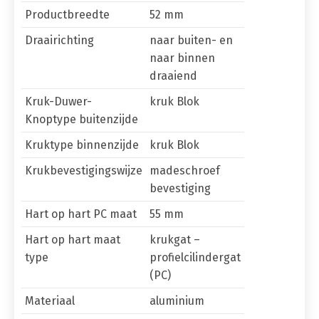
Productbreedte
52 mm
Draairichting
naar buiten- en
naar binnen
draaiend
Kruk-Duwer-
kruk Blok
Knoptype buitenzijde
Kruktype binnenzijde
kruk Blok
Krukbevestigingswijze
madeschroef
bevestiging
Hart op hart PC maat
55 mm
Hart op hart maat
krukgat –
type
profielcilindergat
(PC)
Materiaal
aluminium