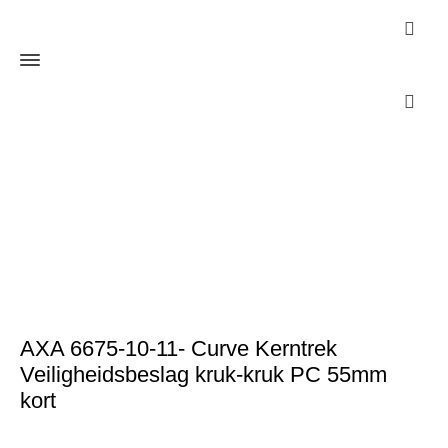
Webshop
Home
Cilinders
SKG***
AXA 6675-10-11- Curve Kerntrek
Veiligheidsbeslag kruk-kruk PC 55mm kort
AXA 6675-10-11- Curve Kerntrek
Veiligheidsbeslag kruk-kruk PC 55mm
kort