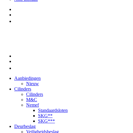
Aanbiedingen
Nieuw
Cilinders
Cilinders
M&C
Nemef
Standaardsloten
SKG**
SKG***
Deurbeslag
Veiligheidsbeslag