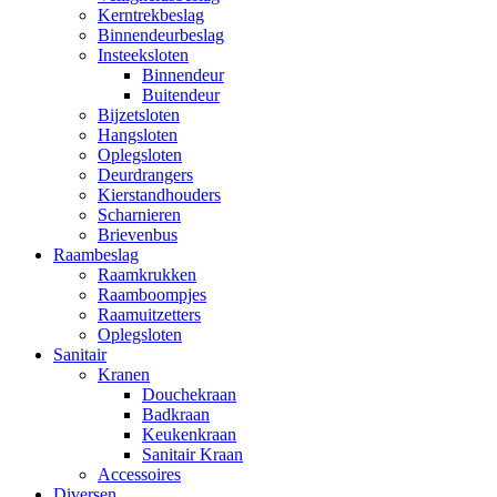
Kerntrekbeslag
Binnendeurbeslag
Insteeksloten
Binnendeur
Buitendeur
Bijzetsloten
Hangsloten
Oplegsloten
Deurdrangers
Kierstandhouders
Scharnieren
Brievenbus
Raambeslag
Raamkrukken
Raamboompjes
Raamuitzetters
Oplegsloten
Sanitair
Kranen
Douchekraan
Badkraan
Keukenkraan
Sanitair Kraan
Accessoires
Diversen