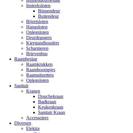
Binnendeurbeslag
Insteeksloten
Binnendeur
Buitendeur
Bijzetsloten
Hangsloten
Oplegsloten
Deurdrangers
Kierstandhouders
Scharnieren
Brievenbus
Raambeslag
Raamkrukken
Raamboompjes
Raamuitzetters
Oplegsloten
Sanitair
Kranen
Douchekraan
Badkraan
Keukenkraan
Sanitair Kraan
Accessoires
Diversen
Elektra