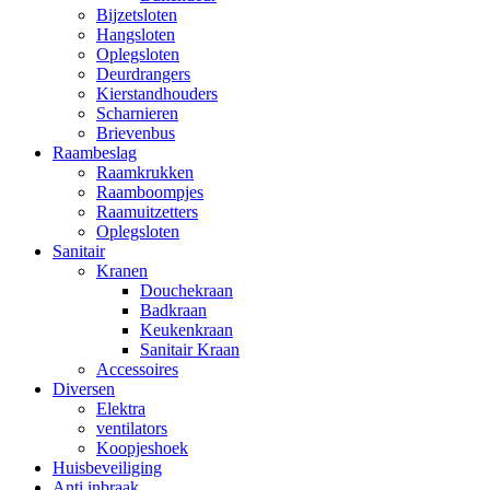
Bijzetsloten
Hangsloten
Oplegsloten
Deurdrangers
Kierstandhouders
Scharnieren
Brievenbus
Raambeslag
Raamkrukken
Raamboompjes
Raamuitzetters
Oplegsloten
Sanitair
Kranen
Douchekraan
Badkraan
Keukenkraan
Sanitair Kraan
Accessoires
Diversen
Elektra
ventilators
Koopjeshoek
Huisbeveiliging
Anti inbraak