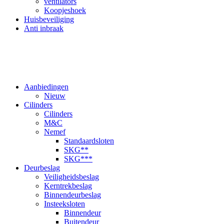
ventilators
Koopjeshoek
Huisbeveiliging
Anti inbraak
Aanbiedingen
Nieuw
Cilinders
Cilinders
M&C
Nemef
Standaardsloten
SKG**
SKG***
Deurbeslag
Veiligheidsbeslag
Kerntrekbeslag
Binnendeurbeslag
Insteeksloten
Binnendeur
Buitendeur