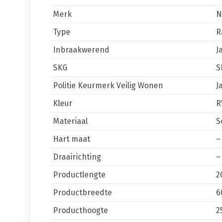
Merk
N
Type
R
Inbraakwerend
J
SKG
S
Politie Keurmerk Veilig Wonen
J
Kleur
R
Materiaal
S
Hart maat
–
Draairichting
–
Productlengte
2
Productbreedte
6
Producthoogte
2