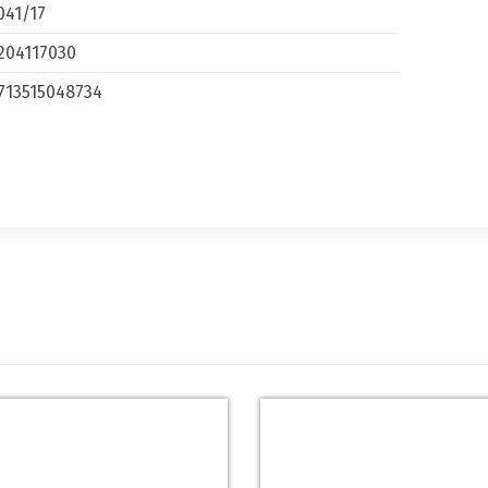
041/17
204117030
713515048734