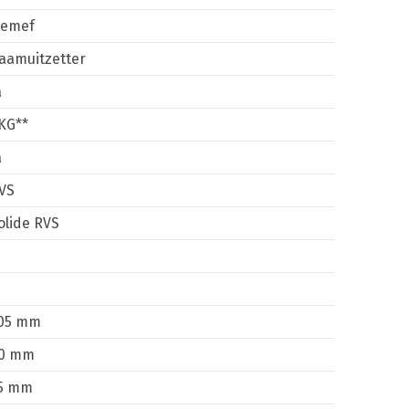
emef
aamuitzetter
a
KG**
a
VS
olide RVS
05 mm
0 mm
5 mm