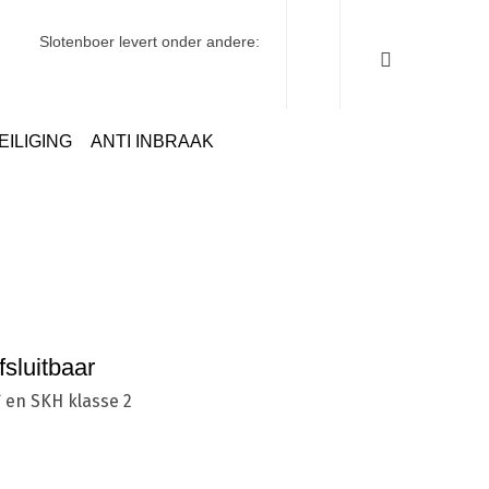
Slotenboer levert onder andere:
EILIGING
ANTI INBRAAK
Cilinders
SKG**
Nemef 2041/17 Combi-uitzetter Afsluitbaar
sluitbaar
* en SKH klasse 2