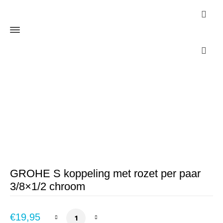
Webshop
Home
Sanitair
Kranen
Douchekraan
GROHE S koppeling
met rozet per paar 3/8×1/2 chroom
GROHE S koppeling met rozet per paar
3/8×1/2 chroom
GROHE S koppeling met rozet per paar 3/8x
€
19,95