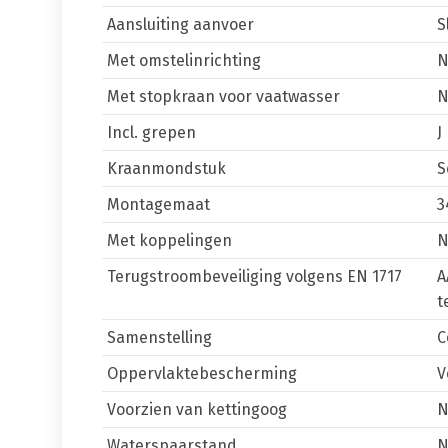
Aansluiting aanvoer
S
Met omstelinrichting
Met stopkraan voor vaatwasser
Incl. grepen
J
Kraanmondstuk
S
Montagemaat
3
Met koppelingen
Terugstroombeveiliging volgens EN 1717
A
t
Samenstelling
C
Oppervlaktebescherming
V
Voorzien van kettingoog
Waterspaarstand