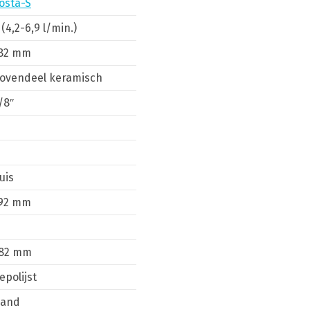
osta-S
 (4,2-6,9 l/min.)
82 mm
ovendeel keramisch
/8″
N
N
uis
92 mm
N
82 mm
epolijst
and