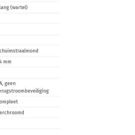
lang (wartel)
N
N
chuimstraalmond
4 mm
N
A, geen
erugstroombeveiliging
ompleet
erchroomd
N
N