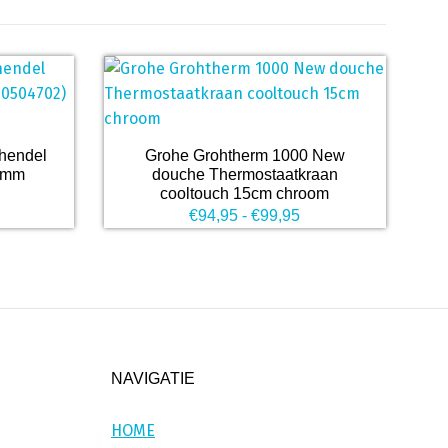
Dit
hendel
Grohe Grohtherm 1000 New
product
15mm
douche Thermostaatkraan
heeft
cooltouch 15cm chroom
Prijsklasse:
€
94,95
-
€
99,95
meerdere
€94,95
variaties.
tot
Deze
€99,95
optie
kan
gekozen
worden
NAVIGATIE
op
de
HOME
productpagina