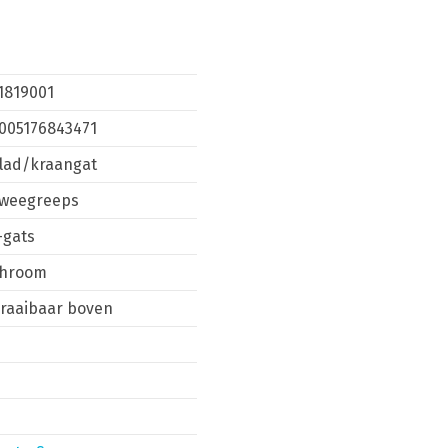
1819001
005176843471
lad/kraangat
weegreeps
-gats
hroom
raaibaar boven
N
N
N