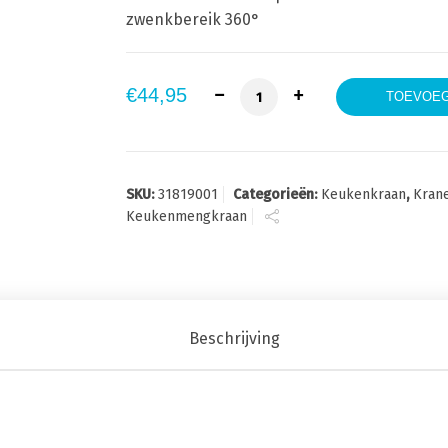
zwenkbereik 360°
Grohe Costa S Keukenmengkr
€
44,95
TOEVOEG
SKU:
31819001
Categorieën:
Keukenkraan
,
Kran
Keukenmengkraan
Beschrijving