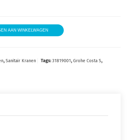
aan Chroom aantal
EN AAN WINKELWAGEN
en
,
Sanitair Kranen
Tags:
31819001
,
Grohe Costa S
,