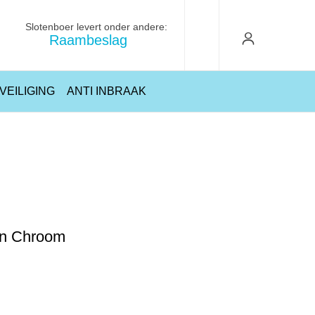
Slotenboer levert onder andere:
Raambeslag
VEILIGING
ANTI INBRAAK
Kranen
Keukenkraan
Grohe Costa S Keukenmengkraan Chroom
an Chroom