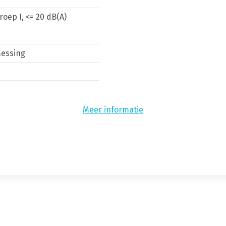
roep I, <= 20 dB(A)
N
essing
N
N
Meer informatie