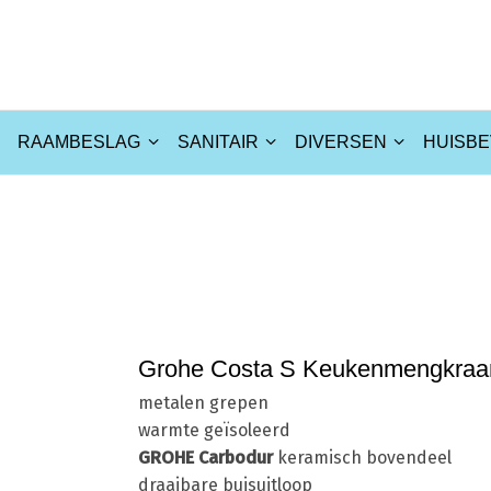
RAAMBESLAG
SANITAIR
DIVERSEN
HUISBE
Home
Sanitair
Grohe Costa S Keukenmengkra
metalen grepen
warmte geïsoleerd
GROHE Carbodur
keramisch bovendeel
draaibare buisuitloop