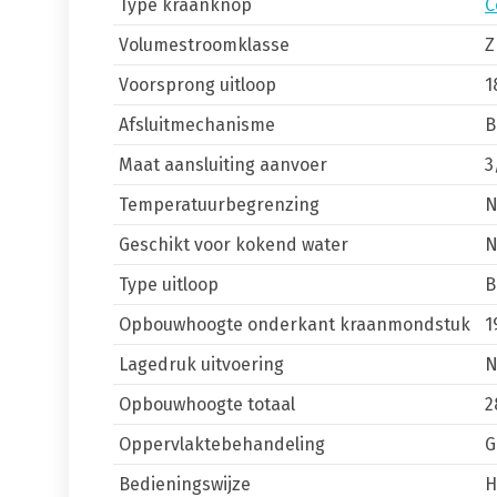
Type kraanknop
C
Volumestroomklasse
Z
Voorsprong uitloop
1
Afsluitmechanisme
B
Maat aansluiting aanvoer
3
Temperatuurbegrenzing
Geschikt voor kokend water
Type uitloop
B
Opbouwhoogte onderkant kraanmondstuk
1
Lagedruk uitvoering
Opbouwhoogte totaal
2
Oppervlaktebehandeling
G
Bedieningswijze
H