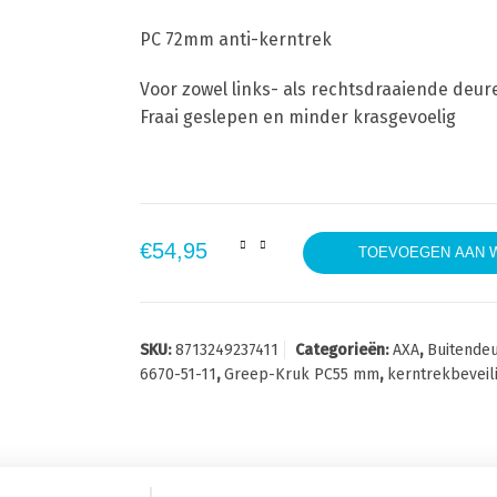
PC 72mm anti-kerntrek
Voor zowel links- als rechtsdraaiende deu
Fraai geslepen en minder krasgevoelig
AXA 6670-51-11 Curve Kerntr
€
54,95
TOEVOEGEN AAN 
SKU:
8713249237411
Categorieën:
AXA
,
Buitende
6670-51-11
,
Greep-Kruk PC55 mm
,
kerntrekbeveil