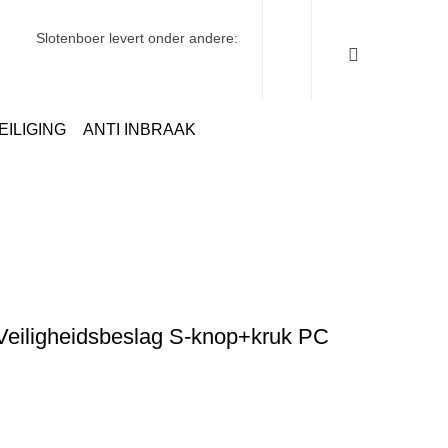
Slotenboer levert onder andere:
EILIGING
ANTI INBRAAK
51-11 Curve Kerntrek Veiligheidsbeslag S-knop+kruk PC 55mm kort
Veiligheidsbeslag S-knop+kruk PC