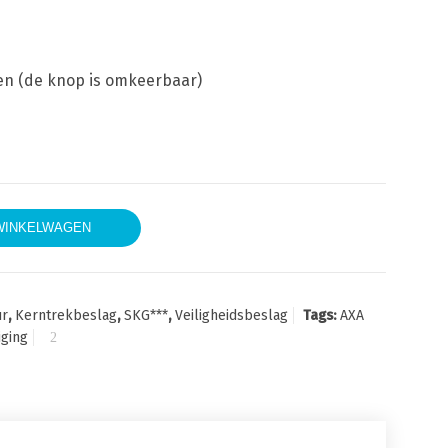
ren (de knop is omkeerbaar)
ek Veiligheidsbeslag S-knop+kruk PC 55mm kort aantal
WINKELWAGEN
ur
,
Kerntrekbeslag
,
SKG***
,
Veiligheidsbeslag
Tags:
AXA
iging