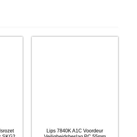
srozet
Lips 7840K A1C Voordeur
ok SKG2
Veiligheidsbeslag PC 55mm