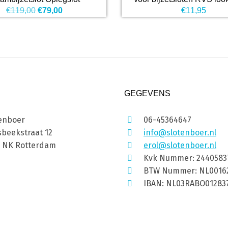
Oorspronkelijke
Huidige
€
119,00
€
79,00
€
11,95
prijs
prijs
was:
is:
€119,00.
€79,00.
GEGEVENS
enboer
06-45364647
beekstraat 12
info@slotenboer.nl
1 NK Rotterdam
erol@slotenboer.nl
Kvk Nummer: 2440583
BTW Nummer: NL0016
IBAN: NL03RABO01283