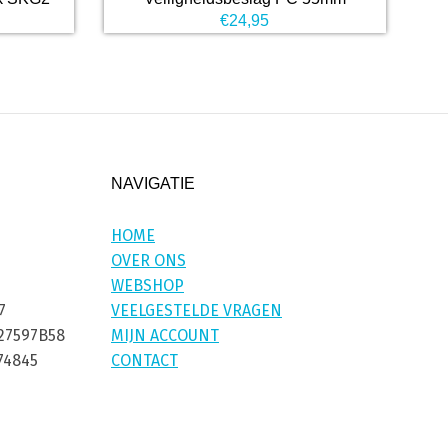
€
24,95
NAVIGATIE
HOME
OVER ONS
WEBSHOP
7
VEELGESTELDE VRAGEN
27597B58
MIJN ACCOUNT
74845
CONTACT