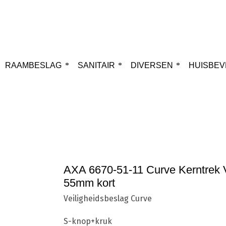
RAAMBESLAG
SANITAIR
DIVERSEN
HUISBEV
Home
Cilinders
SKG***
AXA 6670-
AXA 6670-51-11 Curve Kerntrek 
55mm kort
Veiligheidsbeslag Curve
S-knop+kruk