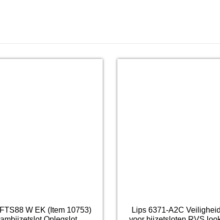
FTS88 W EK (Item 10753)
Lips 6371-A2C Veiligheid
ambijzetslot Oplegslot
voor bijzetsloten RVS lo