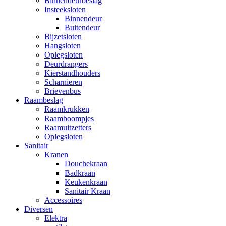
Binnendeurbeslag
Insteeksloten
Binnendeur
Buitendeur
Bijzetsloten
Hangsloten
Oplegsloten
Deurdrangers
Kierstandhouders
Scharnieren
Brievenbus
Raambeslag
Raamkrukken
Raamboompjes
Raamuitzetters
Oplegsloten
Sanitair
Kranen
Douchekraan
Badkraan
Keukenkraan
Sanitair Kraan
Accessoires
Diversen
Elektra