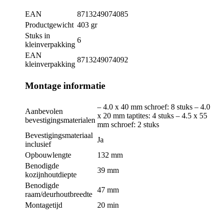
EAN
8713249074085
Productgewicht
403 gr
Stuks in
6
kleinverpakking
EAN
8713249074092
kleinverpakking
Montage informatie
– 4.0 x 40 mm schroef: 8 stuks – 4.0
Aanbevolen
x 20 mm taptites: 4 stuks – 4.5 x 55
bevestigingsmaterialen
mm schroef: 2 stuks
Bevestigingsmateriaal
Ja
inclusief
Opbouwlengte
132 mm
Benodigde
39 mm
kozijnhoutdiepte
Benodigde
47 mm
raam/deurhoutbreedte
Montagetijd
20 min