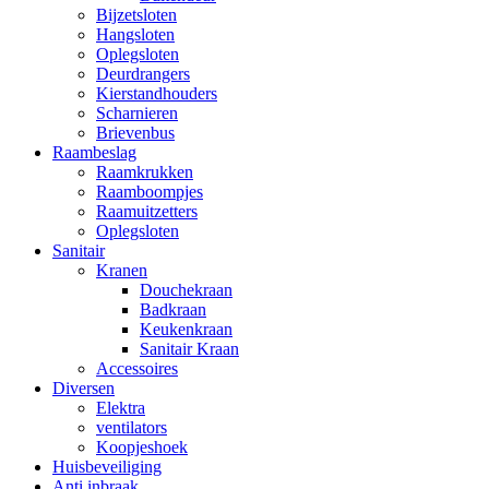
Bijzetsloten
Hangsloten
Oplegsloten
Deurdrangers
Kierstandhouders
Scharnieren
Brievenbus
Raambeslag
Raamkrukken
Raamboompjes
Raamuitzetters
Oplegsloten
Sanitair
Kranen
Douchekraan
Badkraan
Keukenkraan
Sanitair Kraan
Accessoires
Diversen
Elektra
ventilators
Koopjeshoek
Huisbeveiliging
Anti inbraak