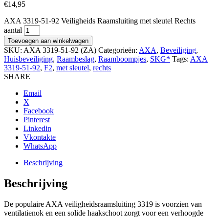
€
14,95
AXA 3319-51-92 Veiligheids Raamsluiting met sleutel Rechts
aantal
Toevoegen aan winkelwagen
SKU:
AXA 3319-51-92 (ZA)
Categorieën:
AXA
,
Beveiliging
,
Huisbeveiliging
,
Raambeslag
,
Raamboompjes
,
SKG*
Tags:
AXA
3319-51-92
,
F2
,
met sleutel
,
rechts
SHARE
Email
X
Facebook
Pinterest
Linkedin
Vkontakte
WhatsApp
Beschrijving
Beschrijving
De populaire AXA veiligheidsraamsluiting 3319 is voorzien van
ventilatienok en een solide haakschoot zorgt voor een verhoogde