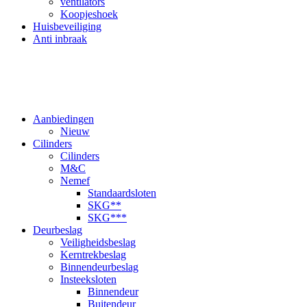
ventilators
Koopjeshoek
Huisbeveiliging
Anti inbraak
Aanbiedingen
Nieuw
Cilinders
Cilinders
M&C
Nemef
Standaardsloten
SKG**
SKG***
Deurbeslag
Veiligheidsbeslag
Kerntrekbeslag
Binnendeurbeslag
Insteeksloten
Binnendeur
Buitendeur