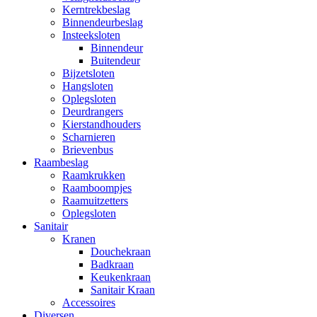
Kerntrekbeslag
Binnendeurbeslag
Insteeksloten
Binnendeur
Buitendeur
Bijzetsloten
Hangsloten
Oplegsloten
Deurdrangers
Kierstandhouders
Scharnieren
Brievenbus
Raambeslag
Raamkrukken
Raamboompjes
Raamuitzetters
Oplegsloten
Sanitair
Kranen
Douchekraan
Badkraan
Keukenkraan
Sanitair Kraan
Accessoires
Diversen