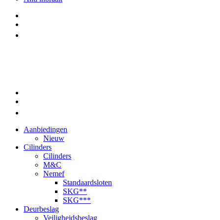
Aanbiedingen
Nieuw
Cilinders
Cilinders
M&C
Nemef
Standaardsloten
SKG**
SKG***
Deurbeslag
Veiligheidsbeslag