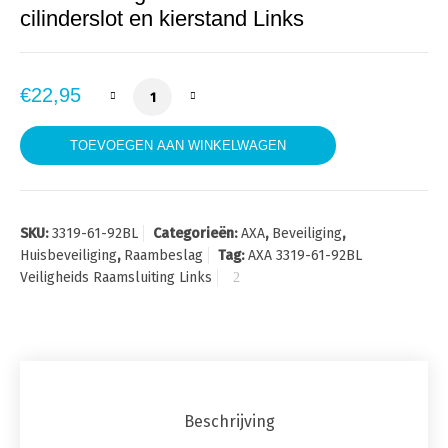
cilinderslot en kierstand Links
AXA 3319-61-92BL Veiligheids Raamsluiting 
€
22,95
TOEVOEGEN AAN WINKELWAGEN
SKU:
3319-61-92BL
Categorieën:
AXA
,
Beveiliging
,
Huisbeveiliging
,
Raambeslag
Tag:
AXA 3319-61-92BL
Veiligheids Raamsluiting Links
Beschrijving