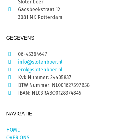
Slotenboer
Gaesbeekstraat 12
3081 NK Rotterdam
GEGEVENS
06-45364647
info@slotenboer.nl
erol@slotenboer.nl
Kvk Nummer: 24405837
BTW Nummer: NL001627597B58
IBAN: NL03RABO0128374845
NAVIGATIE
HOME
OVER ONS