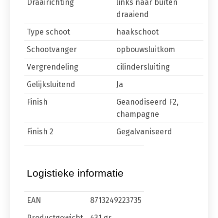
Draairichting
links naar buiten
draaiend
Type schoot
haakschoot
Schootvanger
opbouwsluitkom
Vergrendeling
cilindersluiting
Gelijksluitend
Ja
Finish
Geanodiseerd F2,
champagne
Finish 2
Gegalvaniseerd
Logistieke informatie
EAN
8713249223735
Productgewicht
431 gr