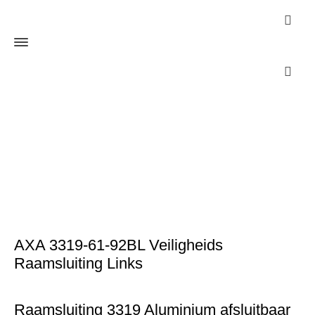
Webshop
Home
Raambeslag
AXA 3319-61-92BL Veiligheids Raamsluiting
Links
AXA 3319-61-92BL Veiligheids
Raamsluiting Links
Raamsluiting 3319 Aluminium afsluitbaar