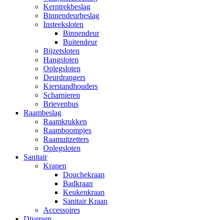
Kerntrekbeslag
Binnendeurbeslag
Insteeksloten
Binnendeur
Buitendeur
Bijzetsloten
Hangsloten
Oplegsloten
Deurdrangers
Kierstandhouders
Scharnieren
Brievenbus
Raambeslag
Raamkrukken
Raamboompjes
Raamuitzetters
Oplegsloten
Sanitair
Kranen
Douchekraan
Badkraan
Keukenkraan
Sanitair Kraan
Accessoires
Diversen