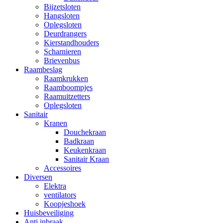
Bijzetsloten
Hangsloten
Oplegsloten
Deurdrangers
Kierstandhouders
Scharnieren
Brievenbus
Raambeslag
Raamkrukken
Raamboompjes
Raamuitzetters
Oplegsloten
Sanitair
Kranen
Douchekraan
Badkraan
Keukenkraan
Sanitair Kraan
Accessoires
Diversen
Elektra
ventilators
Koopjeshoek
Huisbeveiliging
Anti inbraak