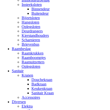
Binnendeurbeslag
Insteeksloten
Binnendeur
Buitendeur
Bijzetsloten
Hangsloten
Oplegsloten
Deurdrangers
Kierstandhouders
Scharnieren
Brievenbus
Raambeslag
Raamkrukken
Raamboompjes
Raamuitzetters
Oplegsloten
Sanitair
Kranen
Douchekraan
Badkraan
Keukenkraan
Sanitair Kraan
Accessoires
Diversen
Elektra