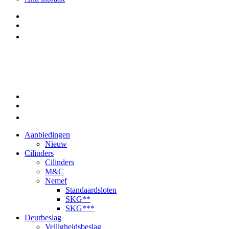
Aanbiedingen
Nieuw
Cilinders
Cilinders
M&C
Nemef
Standaardsloten
SKG**
SKG***
Deurbeslag
Veiligheidsbeslag