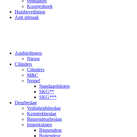
ventilators
Koopjeshoek
Huisbeveiliging
Anti inbraak
Aanbiedingen
Nieuw
Cilinders
Cilinders
M&C
Nemef
Standaardsloten
SKG**
SKG***
Deurbeslag
Veiligheidsbeslag
Kerntrekbeslag
Binnendeurbeslag
Insteeksloten
Binnendeur
Buitendeur