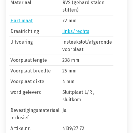
Materiaal
RVS (gehard stalen
stiften)
Hart maat
72 mm
Draairichting
links/rechts
Uitvoering
insteekslot/afgeronde
voorplaat
Voorplaat lengte
238 mm
Voorplaat breedte
25 mm
Voorplaat dikte
4 mm
word geleverd
Sluitplaat L/R ,
sluitkom
Bevestigingsmateriaal
Ja
inclusief
Artikelnr.
4139/27 72