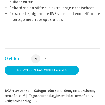
buitendeuren.
Gehard stalen stiften in extra lange nachtschoot.
Extra dikke, afgeronde RVS voorplaat voor efficiënte
montage met freesapparatuur.
Nemef 4139/27 veiligheidsslot SKG2 PC72 af
€
64,95
TOEVOEGEN AAN WINKELWAGEN
SKU:
4139-27 (BL)
Categorieën:
Buitendeur
,
Insteeksloten
,
Nemef
,
SKG**
Tags:
deurbeslag
,
insteekslot
,
nemef
,
PC72
,
veiligheidsbeslag