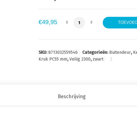
Veilig Veiligheidsbeslag 230
€
49,95
TOEVOEG
SKU:
8713032559546
Categorieën:
Buitendeur
,
K
Kruk PC55 mm
,
Veilig 2300
,
zwart
Beschrijving