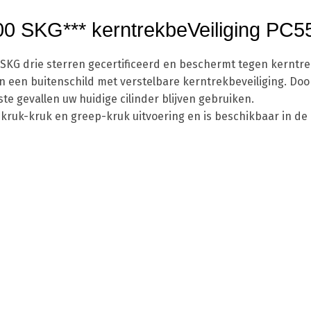
2300 SKG*** kerntrekbeVeiliging PC
e is SKG drie sterren gecertificeerd en beschermt tegen ker
 een buitenschild met verstelbare kerntrekbeveiliging. Door
te gevallen uw huidige cilinder blijven gebruiken.
een kruk-kruk en greep-kruk uitvoering en is beschikbaar in 