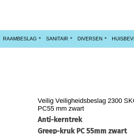
RAAMBESLAG
SANITAIR
DIVERSEN
HUISBEV
Home
Cilinders
SKG***
Veilig Veilighei
Veilig Veiligheidsbeslag 2300 SK
PC55 mm zwart
Anti-kerntrek
Greep-kruk PC 55mm zwart