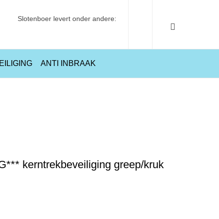
Slotenboer levert onder andere:
EILIGING
ANTI INBRAAK
dsbeslag 2300 SKG*** kerntrekbeveiliging greep/kruk PC55 mm zwart
G*** kerntrekbeveiliging greep/kruk