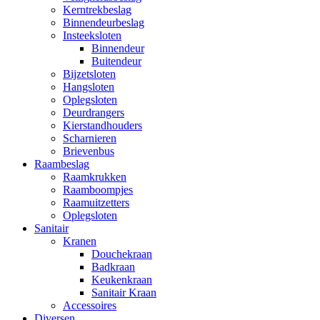
Kerntrekbeslag
Binnendeurbeslag
Insteeksloten
Binnendeur
Buitendeur
Bijzetsloten
Hangsloten
Oplegsloten
Deurdrangers
Kierstandhouders
Scharnieren
Brievenbus
Raambeslag
Raamkrukken
Raamboompjes
Raamuitzetters
Oplegsloten
Sanitair
Kranen
Douchekraan
Badkraan
Keukenkraan
Sanitair Kraan
Accessoires
Diversen