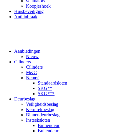
ventilators
Koopjeshoek
Huisbeveiliging
Anti inbraak
Aanbiedingen
Nieuw
Cilinders
Cilinders
M&C
Nemef
Standaardsloten
SKG**
SKG***
Deurbeslag
Veiligheidsbeslag
Kerntrekbeslag
Binnendeurbeslag
Insteeksloten
Binnendeur
Buitendeur