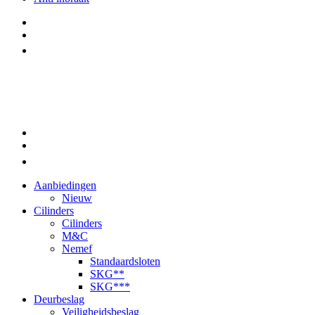
Aanbiedingen
Nieuw
Cilinders
Cilinders
M&C
Nemef
Standaardsloten
SKG**
SKG***
Deurbeslag
Veiligheidsbeslag