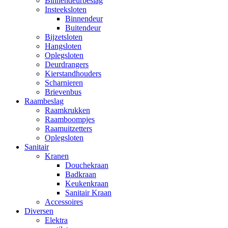
Binnendeurbeslag
Insteeksloten
Binnendeur
Buitendeur
Bijzetsloten
Hangsloten
Oplegsloten
Deurdrangers
Kierstandhouders
Scharnieren
Brievenbus
Raambeslag
Raamkrukken
Raamboompjes
Raamuitzetters
Oplegsloten
Sanitair
Kranen
Douchekraan
Badkraan
Keukenkraan
Sanitair Kraan
Accessoires
Diversen
Elektra