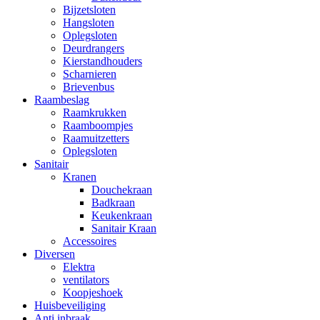
Bijzetsloten
Hangsloten
Oplegsloten
Deurdrangers
Kierstandhouders
Scharnieren
Brievenbus
Raambeslag
Raamkrukken
Raamboompjes
Raamuitzetters
Oplegsloten
Sanitair
Kranen
Douchekraan
Badkraan
Keukenkraan
Sanitair Kraan
Accessoires
Diversen
Elektra
ventilators
Koopjeshoek
Huisbeveiliging
Anti inbraak