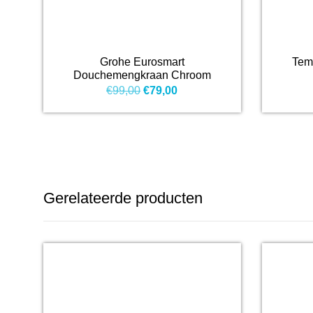
Grohe Eurosmart
Tem
Douchemengkraan Chroom
Oorspronkelijke
Huidige
€
99,00
€
79,00
prijs
prijs
was:
is:
€99,00.
€79,00.
Gerelateerde producten