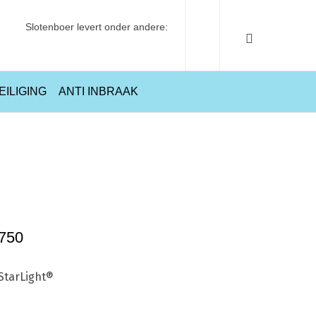
Slotenboer levert onder andere:
EILIGING
ANTI INBRAAK
me
Sanitair
Accessoires
Grohe Relexaflex Doucheslang 1750
1750
StarLight®