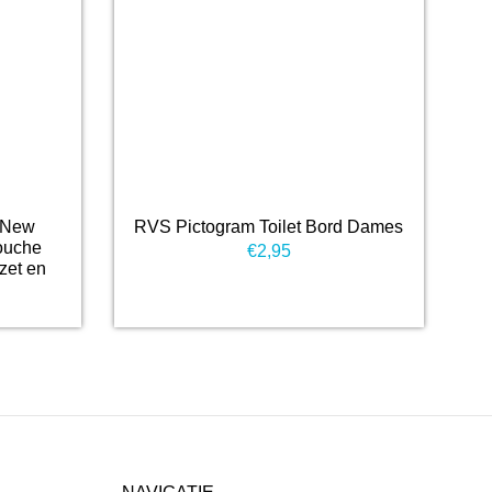
 New
RVS Pictogram Toilet Bord Dames
ouche
€
2,95
zet en