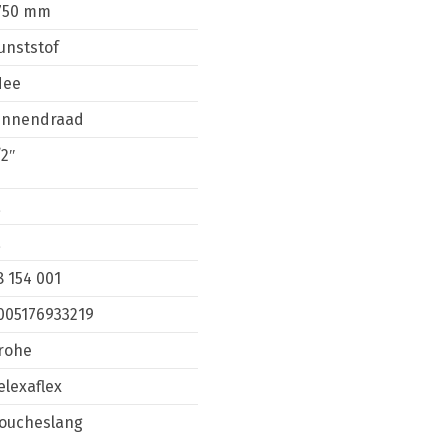
750 mm
unststof
ee
innendraad
/2″
a
a
8 154 001
005176933219
rohe
elexaflex
oucheslang