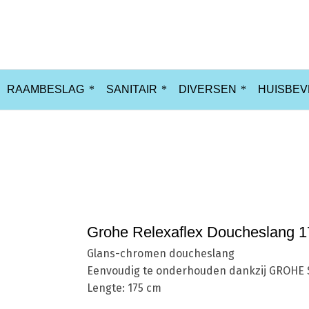
RAAMBESLAG
SANITAIR
DIVERSEN
HUISBEV
Ho
Grohe Relexaflex Doucheslang 
Glans-chromen doucheslang
Eenvoudig te onderhouden dankzij GROHE 
Lengte: 175 cm