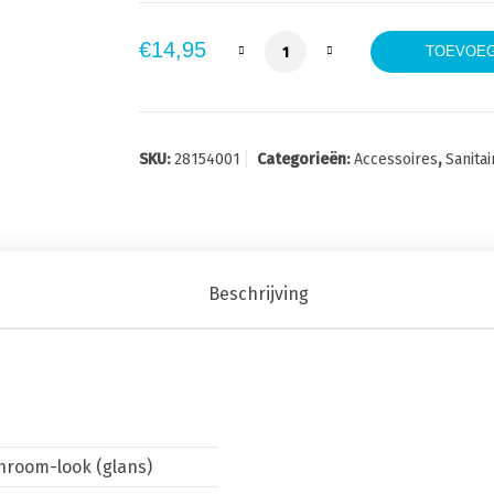
Grohe Relexaflex Doucheslan
€
14,95
TOEVOEG
SKU:
28154001
Categorieën:
Accessoires
,
Sanitai
Beschrijving
hroom-look (glans)