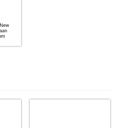
 New
raan
oom