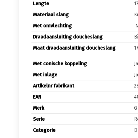
Lengte
1
Materiaal slang
K
Met omvlechting
N
Draadaansluiting doucheslang
B
Maat draadaansluiting doucheslang
1
Met conische koppeling
J
Met inlage
J
Artikelnr fabrikant
2
EAN
4
Merk
G
Serie
R
Categorie
D