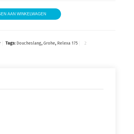
g 1750 aantal
EN AAN WINKELWAGEN
r
Tags:
Doucheslang
,
Grohe
,
Relexa 175