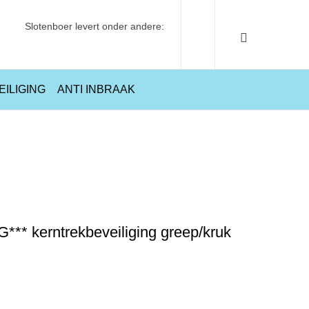
Slotenboer levert onder andere:
EILIGING
ANTI INBRAAK
gheidsbeslag 2300 SKG*** kerntrekbeveiliging greep/kruk PC72 mm F1
G*** kerntrekbeveiliging greep/kruk