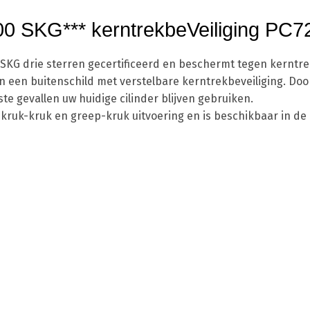
2300 SKG*** kerntrekbeVeiliging PC
e is SKG drie sterren gecertificeerd en beschermt tegen ker
 een buitenschild met verstelbare kerntrekbeveiliging. Door
te gevallen uw huidige cilinder blijven gebruiken.
een kruk-kruk en greep-kruk uitvoering en is beschikbaar in 