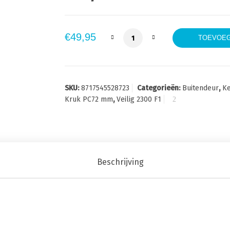
Veilig Veiligheidsbeslag 230
€
49,95
TOEVOEG
SKU:
8717545528723
Categorieën:
Buitendeur
,
Ke
Kruk PC72 mm
,
Veilig 2300 F1
Beschrijving