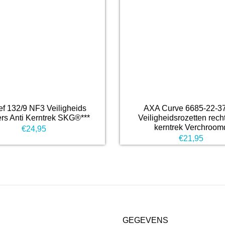
f 132/9 NF3 Veiligheids
AXA Curve 6685-22-3
ers Anti Kerntrek SKG®***
Veiligheidsrozetten recht
kerntrek Verchroom
€
24,95
€
21,95
GEGEVENS