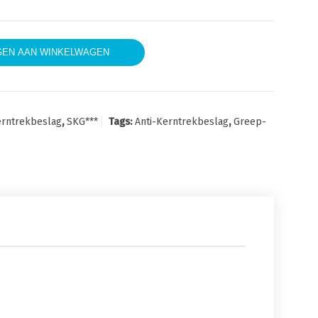
0 SKG*** kerntrekbeveiliging greep/kruk PC72 mm F1 aantal
EN AAN WINKELWAGEN
rntrekbeslag
,
SKG***
Tags:
Anti-Kerntrekbeslag
,
Greep-