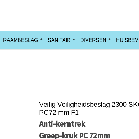
RAAMBESLAG
SANITAIR
DIVERSEN
HUISBEV
Home
Cilinders
SKG***
Veilig Veili
Veilig Veiligheidsbeslag 2300 SK
PC72 mm F1
Anti-kerntrek
Greep-kruk PC 72mm