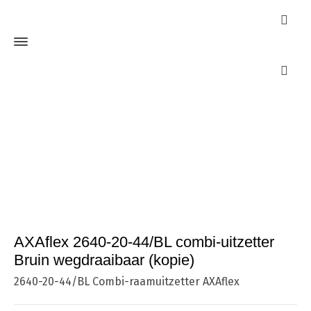
Webshop
Home
Raamuitzetters
AXAflex 2640-20-44/BL combi-
uitzetter Bruin wegdraaibaar (kopie)
AXAflex 2640-20-44/BL combi-uitzetter
Bruin wegdraaibaar (kopie)
2640-20-44/BL Combi-raamuitzetter AXAflex