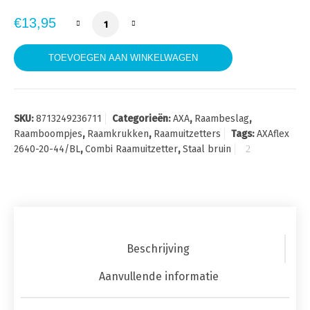
AXAflex 2640-20-44/BL combi-uitzetter Brui
€
13,95
TOEVOEGEN AAN WINKELWAGEN
SKU:
8713249236711
Categorieën:
AXA
,
Raambeslag
,
Raamboompjes
,
Raamkrukken
,
Raamuitzetters
Tags:
AXAflex
2640-20-44/BL
,
Combi Raamuitzetter
,
Staal bruin
Beschrijving
Aanvullende informatie