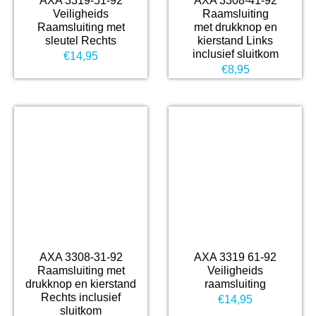
AXA 3319-51-92
AXA 3308-41-92
Veiligheids
Raamsluiting
Raamsluiting met
met drukknop en
sleutel Rechts
kierstand Links
inclusief sluitkom
€
14,95
€
8,95
AXA 3308-31-92
AXA 3319 61-92
Raamsluiting met
Veiligheids
drukknop en kierstand
raamsluiting
Rechts inclusief
€
14,95
sluitkom