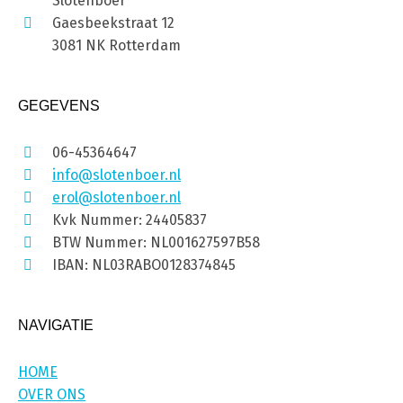
Slotenboer
Gaesbeekstraat 12
3081 NK Rotterdam
GEGEVENS
06-45364647
info@slotenboer.nl
erol@slotenboer.nl
Kvk Nummer: 24405837
BTW Nummer: NL001627597B58
IBAN: NL03RABO0128374845
NAVIGATIE
HOME
OVER ONS