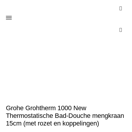
Webshop
Home
Sanitair
Kranen
Badkraan
Grohe Grohtherm 1000
New Thermostatische Bad-Douche mengkraan 15cm (met rozet en
koppelingen)
Grohe Grohtherm 1000 New
Thermostatische Bad-Douche mengkraan
15cm (met rozet en koppelingen)