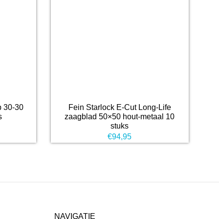
p 30-30
Fein Starlock E-Cut Long-Life
s
zaagblad 50×50 hout-metaal 10
stuks
€
94,95
NAVIGATIE