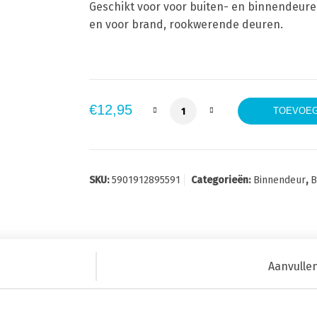
Geschikt voor voor buiten- en binnendeur
en voor brand, rookwerende deuren.
Steier Profielcilinder 35-35 
€
12,95
TOEVOEG
SKU:
5901912895591
Categorieën:
Binnendeur
,
B
Aanvulle