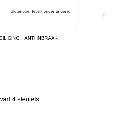
Slotenboer levert onder andere:
EILIGING
ANTI INBRAAK
ders
Cilinders
Steier Profielcilinder 35-35 mm Zwart 4 sleutels
wart 4 sleutels