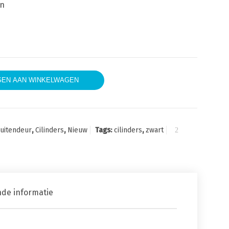
en
mm Zwart 4 sleutels aantal
EN AAN WINKELWAGEN
uitendeur
,
Cilinders
,
Nieuw
Tags:
cilinders
,
zwart
nde informatie