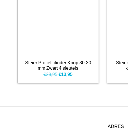
Steier Profielcilinder Knop 30-30
Steie
mm Zwart 4 sleutels
k
Oorspronkelijke
Huidige
€
29,95
€
13,95
prijs
prijs
was:
is:
€29,95.
€13,95.
ADRES