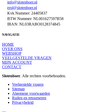
info@slotenboer.nl
erol@slotenboer.nl
Kvk Nummer: 24405837
BTW Nummer: NL001627597B58
IBAN: NL03RABO0128374845
NAVIGATIE
HOME
OVER ONS
WEBSHOP
VEELGESTELDE VRAGEN
MIJN ACCOUNT
CONTACT
Slotenboer
. Alle rechten voorbehouden.
Veelgestelde vragen
Sitemap
Algemene voorwaarden
Ruilen en retourneren
Privacybeleid