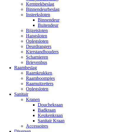
Kerntrekbeslag
Binnendeurbeslag
Insteeksloten
Binnendeur
Buitendeur
Bijzetsloten
Hangsloten
Oplegsloten
Deurdrangers
Kierstandhouders
Scharnieren
Brievenbus
Raambeslag
Raamkrukken
Raamboompjes
Raamuitzetters
Oplegsloten
Sanitair
Kranen
Douchekraan
Badkraan
Keukenkraan
Sanitair Kraan
Accessoires
Diversen