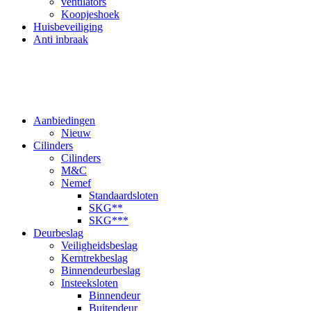
ventilators
Koopjeshoek
Huisbeveiliging
Anti inbraak
Aanbiedingen
Nieuw
Cilinders
Cilinders
M&C
Nemef
Standaardsloten
SKG**
SKG***
Deurbeslag
Veiligheidsbeslag
Kerntrekbeslag
Binnendeurbeslag
Insteeksloten
Binnendeur
Buitendeur