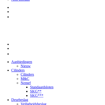
Aanbiedingen
Nieuw
Cilinders
Cilinders
M&C
Nemef
Standaardsloten
SKG**
SKG***
Deurbeslag
Veiligheidsbeslag