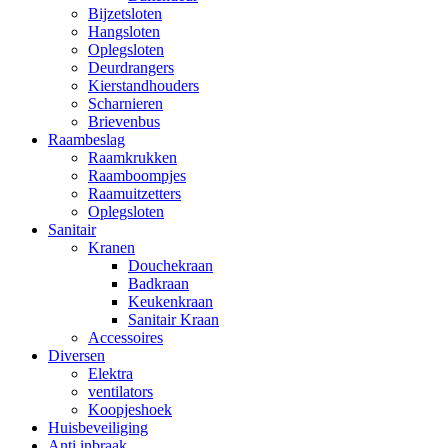
Bijzetsloten
Hangsloten
Oplegsloten
Deurdrangers
Kierstandhouders
Scharnieren
Brievenbus
Raambeslag
Raamkrukken
Raamboompjes
Raamuitzetters
Oplegsloten
Sanitair
Kranen
Douchekraan
Badkraan
Keukenkraan
Sanitair Kraan
Accessoires
Diversen
Elektra
ventilators
Koopjeshoek
Huisbeveiliging
Anti inbraak