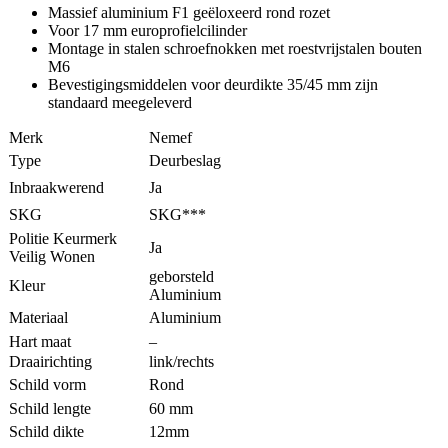
Massief aluminium F1 geëloxeerd rond rozet
Voor 17 mm europrofielcilinder
Montage in stalen schroefnokken met roestvrijstalen bouten
M6
Bevestigingsmiddelen voor deurdikte 35/45 mm zijn
standaard meegeleverd
Merk
Nemef
Type
Deurbeslag
Inbraakwerend
Ja
SKG
SKG***
Politie Keurmerk
Ja
Veilig Wonen
geborsteld
Kleur
Aluminium
Materiaal
Aluminium
Hart maat
–
Draairichting
link/rechts
Schild vorm
Rond
Schild lengte
60 mm
Schild dikte
12mm