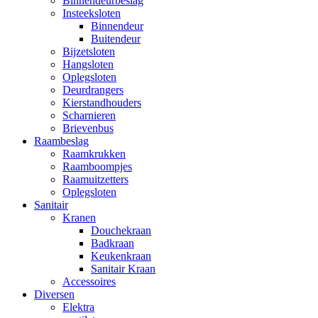
Binnendeurbeslag
Insteeksloten
Binnendeur
Buitendeur
Bijzetsloten
Hangsloten
Oplegsloten
Deurdrangers
Kierstandhouders
Scharnieren
Brievenbus
Raambeslag
Raamkrukken
Raamboompjes
Raamuitzetters
Oplegsloten
Sanitair
Kranen
Douchekraan
Badkraan
Keukenkraan
Sanitair Kraan
Accessoires
Diversen
Elektra