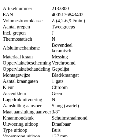
Artikelnummer
21338001
EAN
4005176843402
Volumestroomklasse
Z (4,2-6,9 l/min.)
Aantal grepen
Tweegreeps
Incl. grepen
J
Thermostatisch
N
Bovendeel
Afsluitmechanisme
keramisch
Materiaal kraan
Messing
Oppervlaktebescherming
Verchroomd
Oppervlaktebehandeling
Gepolijst
Montagewijze
Blad/kraangat
Aantal kraangaten
1-gats
Kleur
Chroom
Accentkleur
Geen
Lagedruk uitvoering
N
Aansluiting aanvoer
Slang (wartel)
Maat aansluiting aanvoer
3/8″
Kraanmondstuk
Schuimstraalmond
Uitvoering uitloop
Draaibaar
Type uitloop
Buis
Voorsprong uitloop
137 mm