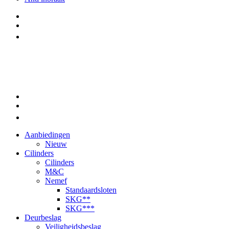
Aanbiedingen
Nieuw
Cilinders
Cilinders
M&C
Nemef
Standaardsloten
SKG**
SKG***
Deurbeslag
Veiligheidsbeslag