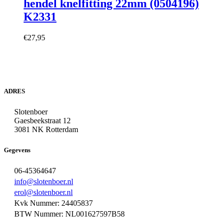
hendel knelfitting 22mm (0504196)
K2331
€
27,95
ADRES
Slotenboer
Gaesbeekstraat 12
3081 NK Rotterdam
Gegevens
06-45364647
info@slotenboer.nl
erol@slotenboer.nl
Kvk Nummer: 24405837
BTW Nummer: NL001627597B58