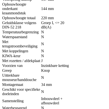
Opbouwhoogte
onderkant
144 mm
kraanmondstuk
Opbouwhoogte totaal
220 mm
Geluidsklasse volgens
Groep I, <= 20
DIN-52 218
dB(A)
Temperatuurbegrenzing
N
Waterspaarstand
N
Met
N
terugstroombeveiliging
Met koppelingen
N
KIWA-keur
N
Met rozetten / afdekplaat
J
Voorzien van
Inzinkbare ketting
Greep
Knop
Uittrekbare
N
mousseur/handdouche
Montagemaat
34 mm
Geschikt voor specifieke
N
doeleinden
Inbouwdeel +
Samenstelling
afbouwdeel
Waterbesparend
N