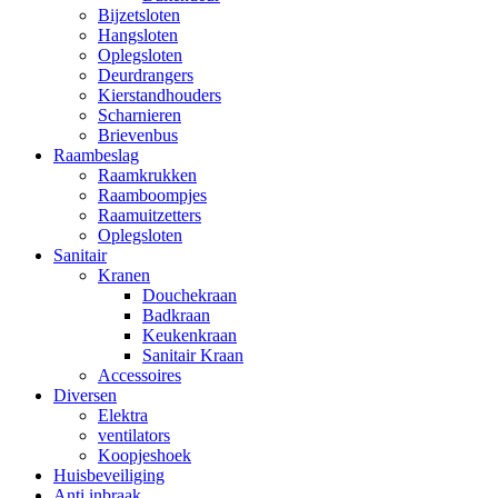
Bijzetsloten
Hangsloten
Oplegsloten
Deurdrangers
Kierstandhouders
Scharnieren
Brievenbus
Raambeslag
Raamkrukken
Raamboompjes
Raamuitzetters
Oplegsloten
Sanitair
Kranen
Douchekraan
Badkraan
Keukenkraan
Sanitair Kraan
Accessoires
Diversen
Elektra
ventilators
Koopjeshoek
Huisbeveiliging
Anti inbraak