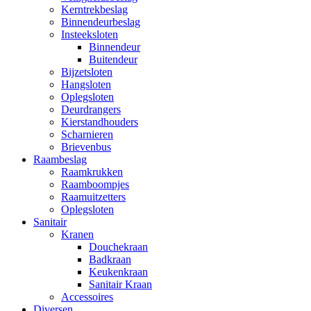
Kerntrekbeslag
Binnendeurbeslag
Insteeksloten
Binnendeur
Buitendeur
Bijzetsloten
Hangsloten
Oplegsloten
Deurdrangers
Kierstandhouders
Scharnieren
Brievenbus
Raambeslag
Raamkrukken
Raamboompjes
Raamuitzetters
Oplegsloten
Sanitair
Kranen
Douchekraan
Badkraan
Keukenkraan
Sanitair Kraan
Accessoires
Diversen