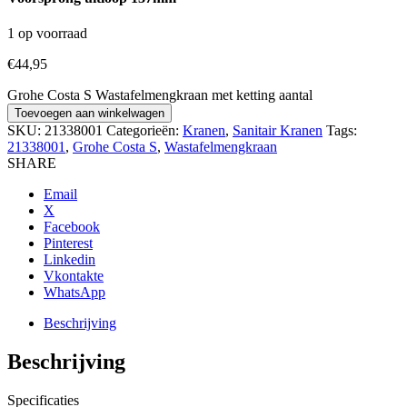
1 op voorraad
€
44,95
Grohe Costa S Wastafelmengkraan met ketting aantal
Toevoegen aan winkelwagen
SKU:
21338001
Categorieën:
Kranen
,
Sanitair Kranen
Tags:
21338001
,
Grohe Costa S
,
Wastafelmengkraan
SHARE
Email
X
Facebook
Pinterest
Linkedin
Vkontakte
WhatsApp
Beschrijving
Beschrijving
Specificaties