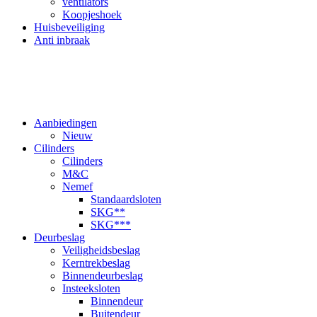
ventilators
Koopjeshoek
Huisbeveiliging
Anti inbraak
Aanbiedingen
Nieuw
Cilinders
Cilinders
M&C
Nemef
Standaardsloten
SKG**
SKG***
Deurbeslag
Veiligheidsbeslag
Kerntrekbeslag
Binnendeurbeslag
Insteeksloten
Binnendeur
Buitendeur