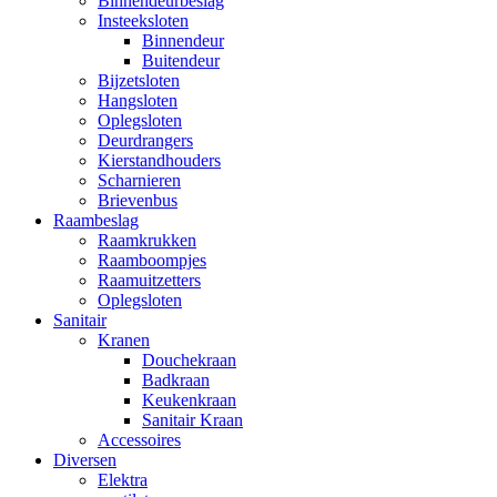
Binnendeurbeslag
Insteeksloten
Binnendeur
Buitendeur
Bijzetsloten
Hangsloten
Oplegsloten
Deurdrangers
Kierstandhouders
Scharnieren
Brievenbus
Raambeslag
Raamkrukken
Raamboompjes
Raamuitzetters
Oplegsloten
Sanitair
Kranen
Douchekraan
Badkraan
Keukenkraan
Sanitair Kraan
Accessoires
Diversen
Elektra