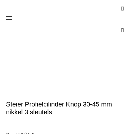
Webshop
Home
Cilinders
Cilinders
Steier Profielcilinder Knop 30-45
mm nikkel 3 sleutels
Steier Profielcilinder Knop 30-45 mm
nikkel 3 sleutels