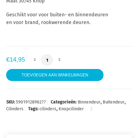
Maat 30/45 Knop
Geschikt voor voor buiten- en binnendeuren
en voor brand, rookwerende deuren.
Steier Profielcilinder Knop 30-45 mm nikkel 
€
14,95
TOEVOEGEN AAN WINKELWAGEN
SKU:
5901912896277
Categorieën:
Binnendeur
,
Buitendeur
,
Cilinders
Tags:
cilinders
,
Knopcilinder