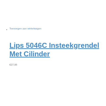
Toevoegen aan winkelwagen
Lips 5046C Insteekgrendel
Met Cilinder
€
27,95