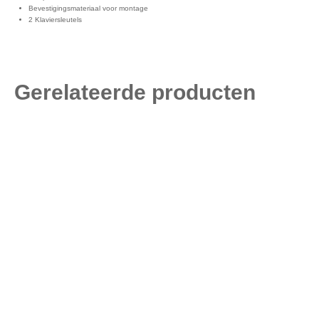
Bevestigingsmateriaal voor montage
2 Klaviersleutels
Gerelateerde producten