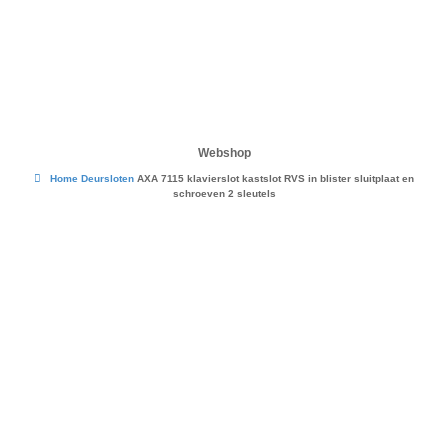
Webshop
Home
Deursloten
AXA 7115 klavierslot kastslot RVS in blister sluitplaat en
schroeven 2 sleutels