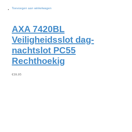
Toevoegen aan winkelwagen
AXA 7420BL
Veiligheidsslot dag-
nachtslot PC55
Rechthoekig
€
39,95