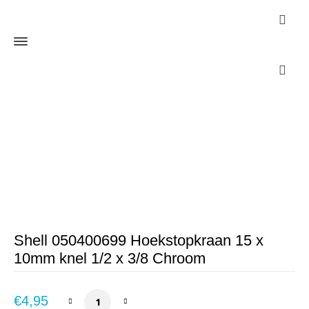
Webshop
Home
Sanitair
Kranen
Douchekraan
Shell 050400699
Hoekstopkraan 15 x 10mm knel 1/2 x 3/8 Chroom
Shell 050400699 Hoekstopkraan 15 x
10mm knel 1/2 x 3/8 Chroom
Shell 050400699 Hoekstopkraan 15 x 10mm k
€
4,95