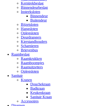
Kerntrekbeslag
Binnendeurbeslag
Insteeksloten
Binnendeur
Buitendeur
Bijzetsloten
Hangsloten
Oplegsloten
Deurdrangers
Kierstandhouders
Scharnieren
Brievenbus
Raambeslag
Raamkrukken
Raamboompjes
Raamuitzetters
Oplegsloten
Sanitair
Kranen
Douchekraan
Badkraan
Keukenkraan
Sanitair Kraan
Accessoires
Diversen