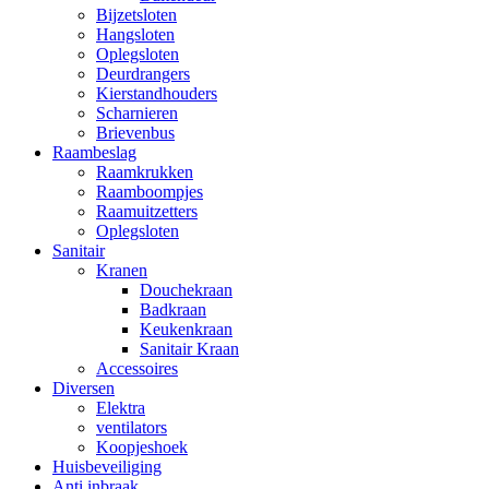
Bijzetsloten
Hangsloten
Oplegsloten
Deurdrangers
Kierstandhouders
Scharnieren
Brievenbus
Raambeslag
Raamkrukken
Raamboompjes
Raamuitzetters
Oplegsloten
Sanitair
Kranen
Douchekraan
Badkraan
Keukenkraan
Sanitair Kraan
Accessoires
Diversen
Elektra
ventilators
Koopjeshoek
Huisbeveiliging
Anti inbraak