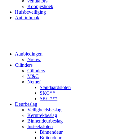
ventilators
Koopjeshoek
Huisbeveiliging
Anti inbraak
Aanbiedingen
Nieuw
Cilinders
Cilinders
M&C
Nemef
Standaardsloten
SKG**
SKG***
Deurbeslag
Veiligheidsbeslag
Kerntrekbeslag
Binnendeurbeslag
Insteeksloten
Binnendeur
Buitendeur