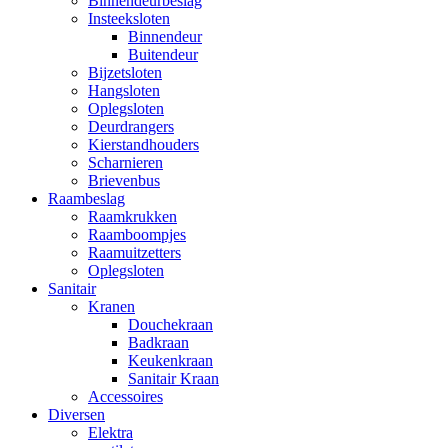
Binnendeurbeslag
Insteeksloten
Binnendeur
Buitendeur
Bijzetsloten
Hangsloten
Oplegsloten
Deurdrangers
Kierstandhouders
Scharnieren
Brievenbus
Raambeslag
Raamkrukken
Raamboompjes
Raamuitzetters
Oplegsloten
Sanitair
Kranen
Douchekraan
Badkraan
Keukenkraan
Sanitair Kraan
Accessoires
Diversen
Elektra