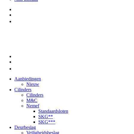
Aanbiedingen
Nieuw
Cilinders
Cilinders
M&C
Nemef
Standaardsloten
SKG**
SKG***
Deurbeslag
Veiligheidsbeslag