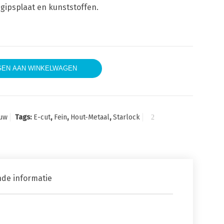
 gipsplaat en kunststoffen.
e zaagblad 50x50 hout-metaal 10 stuks aantal
EN AAN WINKELWAGEN
uw
Tags:
E-cut
,
Fein
,
Hout-Metaal
,
Starlock
nde informatie