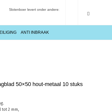
Slotenboer levert onder andere:
EILIGING
ANTI INBRAAK
ein Starlock E-Cut Long-Life zaagblad 50×50 hout-metaal 10 stuks
agblad 50×50 hout-metaal 10 stuks
ng.
 tot 2 mm,