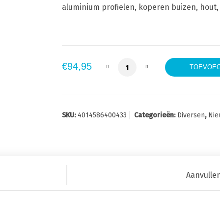
aluminium profielen, koperen buizen, hout,
Fein Starlock E-Cut Long-Lif
€
94,95
TOEVOEG
SKU:
4014586400433
Categorieën:
Diversen
,
Nie
Aanvulle