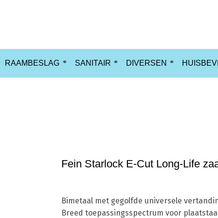
RAAMBESLAG
SANITAIR
DIVERSEN
HUISBEV
Home
Nieuw
F
Fein Starlock E-Cut Long-Life za
Bimetaal met gegolfde universele vertandi
Breed toepassingsspectrum voor plaatstaal