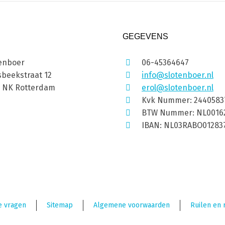
GEGEVENS
enboer
06-45364647
beekstraat 12
info@slotenboer.nl
1 NK Rotterdam
erol@slotenboer.nl
Kvk Nummer: 2440583
BTW Nummer: NL0016
IBAN: NL03RABO01283
e vragen
Sitemap
Algemene voorwaarden
Ruilen en 