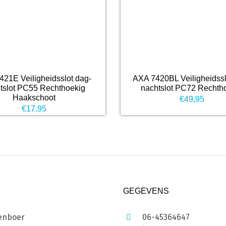
21E Veiligheidsslot dag-
AXA 7420BL Veiligheidssl
tslot PC55 Rechthoekig
nachtslot PC72 Rechth
Haakschoot
€
49,95
€
17,95
GEGEVENS
enboer
06-45364647