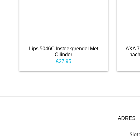
Lips 5046C Insteekgrendel Met
AXA 74
Cilinder
nach
€
27,95
ADRES
Slot