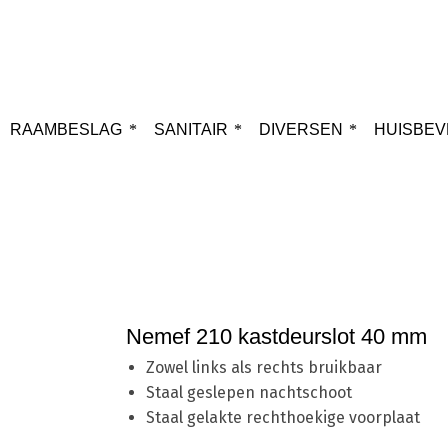
RAAMBESLAG
SANITAIR
DIVERSEN
HUISBEV
Nemef 210 kastdeurslot 40 mm
Zowel links als rechts bruikbaar
Staal geslepen nachtschoot
Staal gelakte rechthoekige voorplaat