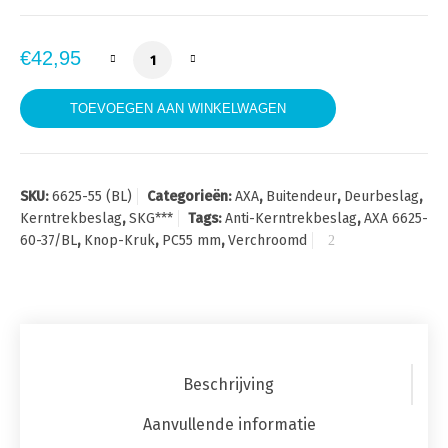
AXA 6625-60-37/BL Anti-Kerntrekbeslag Kn
€
42,95
TOEVOEGEN AAN WINKELWAGEN
SKU:
6625-55 (BL)
Categorieën:
AXA
,
Buitendeur
,
Deurbeslag
,
Kerntrekbeslag
,
SKG***
Tags:
Anti-Kerntrekbeslag
,
AXA 6625-
60-37/BL
,
Knop-Kruk
,
PC55 mm
,
Verchroomd
Beschrijving
Aanvullende informatie