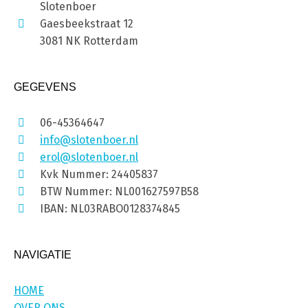
Slotenboer
Gaesbeekstraat 12
3081 NK Rotterdam
GEGEVENS
06-45364647
info@slotenboer.nl
erol@slotenboer.nl
Kvk Nummer: 24405837
BTW Nummer: NL001627597B58
IBAN: NL03RABO0128374845
NAVIGATIE
HOME
OVER ONS