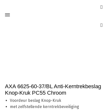
Webshop
Home
Cilinders
SKG***
AXA 6625-60-37/BL Anti-
Kerntrekbeslag Knop-Kruk PC55 Chroom
AXA 6625-60-37/BL Anti-Kerntrekbeslag
Knop-Kruk PC55 Chroom
Voordeur beslag Knop-Kruk
met zelfstellende kerntrekbeveiliging