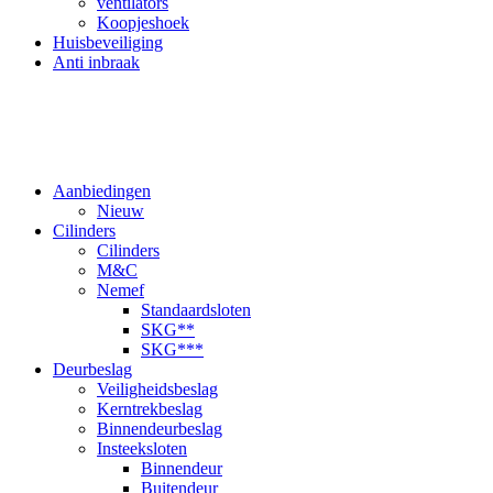
ventilators
Koopjeshoek
Huisbeveiliging
Anti inbraak
Aanbiedingen
Nieuw
Cilinders
Cilinders
M&C
Nemef
Standaardsloten
SKG**
SKG***
Deurbeslag
Veiligheidsbeslag
Kerntrekbeslag
Binnendeurbeslag
Insteeksloten
Binnendeur
Buitendeur