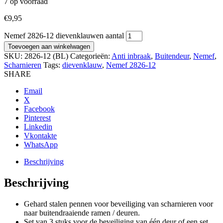
7 op voorraad
€
9,95
Nemef 2826-12 dievenklauwen aantal
Toevoegen aan winkelwagen
SKU:
2826-12 (BL)
Categorieën:
Anti inbraak
,
Buitendeur
,
Nemef
,
Scharnieren
Tags:
dievenklauw
,
Nemef 2826-12
SHARE
Email
X
Facebook
Pinterest
Linkedin
Vkontakte
WhatsApp
Beschrijving
Beschrijving
Gehard stalen pennen voor beveiliging van scharnieren voor
naar buitendraaiende ramen / deuren.
Set van 3 stuks voor de beveiliging van één deur of een set