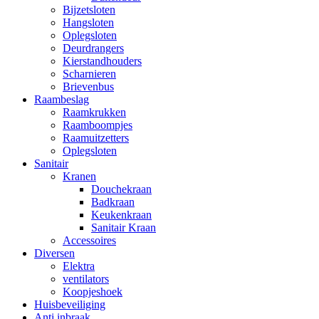
Bijzetsloten
Hangsloten
Oplegsloten
Deurdrangers
Kierstandhouders
Scharnieren
Brievenbus
Raambeslag
Raamkrukken
Raamboompjes
Raamuitzetters
Oplegsloten
Sanitair
Kranen
Douchekraan
Badkraan
Keukenkraan
Sanitair Kraan
Accessoires
Diversen
Elektra
ventilators
Koopjeshoek
Huisbeveiliging
Anti inbraak