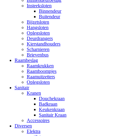
Binnendeurbeslag
Insteeksloten
Binnendeur
Buitendeur
Bijzetsloten
Hangsloten
Oplegsloten
Deurdrangers
Kierstandhouders
Scharnieren
Brievenbus
Raambeslag
Raamkrukken
Raamboompjes
Raamuitzetters
Oplegsloten
Sanitair
Kranen
Douchekraan
Badkraan
Keukenkraan
Sanitair Kraan
Accessoires
Diversen
Elektra