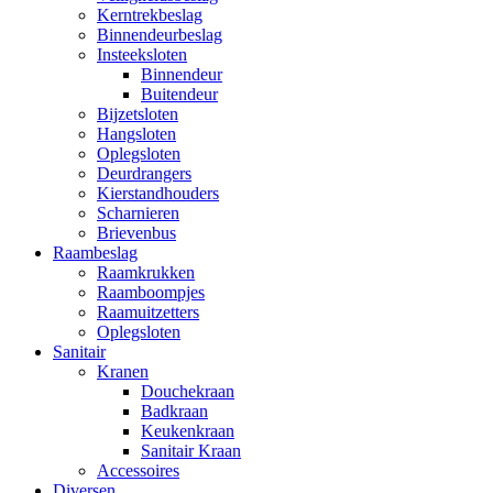
Kerntrekbeslag
Binnendeurbeslag
Insteeksloten
Binnendeur
Buitendeur
Bijzetsloten
Hangsloten
Oplegsloten
Deurdrangers
Kierstandhouders
Scharnieren
Brievenbus
Raambeslag
Raamkrukken
Raamboompjes
Raamuitzetters
Oplegsloten
Sanitair
Kranen
Douchekraan
Badkraan
Keukenkraan
Sanitair Kraan
Accessoires
Diversen