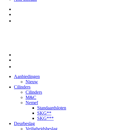
Aanbiedingen
Nieuw
Cilinders
Cilinders
M&C
Nemef
Standaardsloten
SKG**
SKG***
Deurbeslag
Veiligheidsbeslag