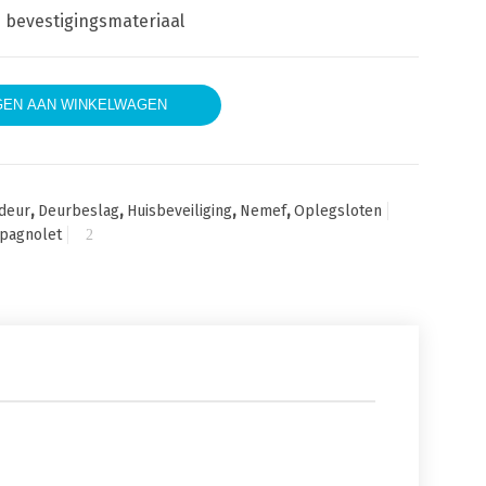
en bevestigingsmateriaal
t 9mm aantal
EN AAN WINKELWAGEN
ndeur
,
Deurbeslag
,
Huisbeveiliging
,
Nemef
,
Oplegsloten
pagnolet