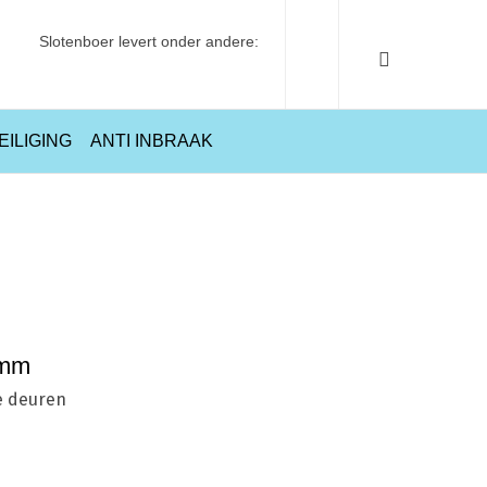
Slotenboer levert onder andere:
EILIGING
ANTI INBRAAK
Home
Buitendeur
Nemef 1E/34 Pompespagnolet 9mm
9mm
e deuren