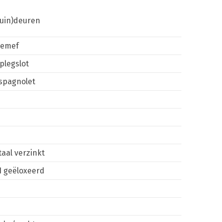
tuin)deuren
emef
plegslot
spagnolet
taal verzinkt
1 geëloxeerd