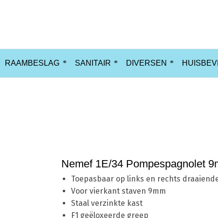
RAAMBESLAG
SANITAIR
DIVERSEN
HUISBEV
Nemef 1E/34 Pompespagnolet 
Toepasbaar op links en rechts draaiend
Voor vierkant staven 9mm
Staal verzinkte kast
F1 geëloxeerde greep