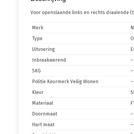
Voor openslaande links en rechts draaiende (
Merk
N
Type
O
Uitvoering
E
Inbraakwerend
–
SKG
–
Politie Keurmerk Veilig Wonen
–
Kleur
S
Materiaal
F
Doornmaat
–
Hart maat
–