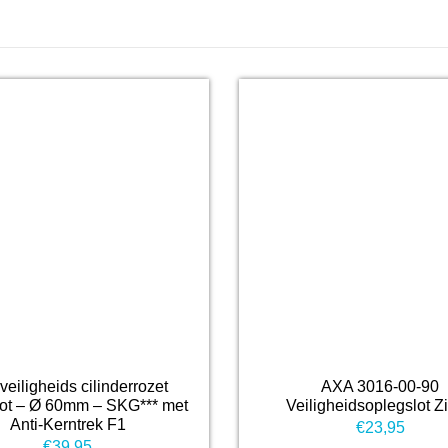
veiligheids cilinderrozet
AXA 3016-00-90
lot – Ø 60mm – SKG*** met
Veiligheidsoplegslot Zi
Anti-Kerntrek F1
€
23,95
€
39,95