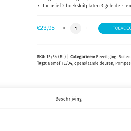
Inclusief 2 hoeksluitplaten 3 geleiders 
Nemef 1E/34 Pompespagnole
€
23,95
TOEVOEG
SKU:
1E/34 (BL)
Categorieën:
Beveiliging
,
Buite
Tags:
Nemef 1E/34
,
openslaande deuren
,
Pompes
Beschrijving