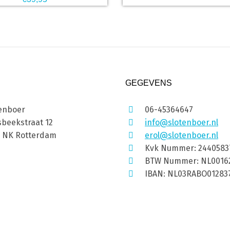
GEGEVENS
enboer
06-45364647
beekstraat 12
info@slotenboer.nl
1 NK Rotterdam
erol@slotenboer.nl
Kvk Nummer: 2440583
BTW Nummer: NL0016
IBAN: NL03RABO01283