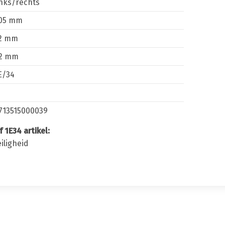
inks/rechts
05 mm
2 mm
2 mm
E/34
713515000039
4 artikel:
iligheid