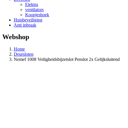
Elektra
ventilators
Koopjeshoek
Huisbeveiliging
Anti inbraak
Webshop
Home
Deursloten
Nemef 1008 Veiligheidsbijzetslot Penslot 2x Gelijksluitend