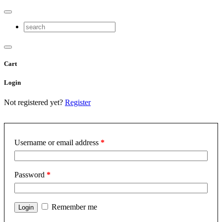
Cart
Login
Not registered yet?
Register
Username or email address
*
Password
*
Remember me