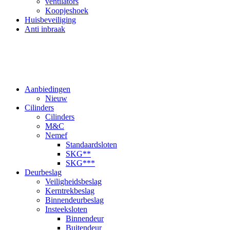
ventilators
Koopjeshoek
Huisbeveiliging
Anti inbraak
Aanbiedingen
Nieuw
Cilinders
Cilinders
M&C
Nemef
Standaardsloten
SKG**
SKG***
Deurbeslag
Veiligheidsbeslag
Kerntrekbeslag
Binnendeurbeslag
Insteeksloten
Binnendeur
Buitendeur