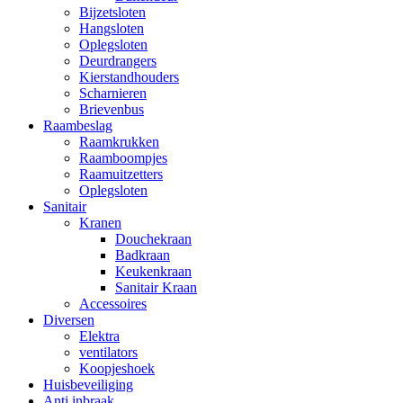
Bijzetsloten
Hangsloten
Oplegsloten
Deurdrangers
Kierstandhouders
Scharnieren
Brievenbus
Raambeslag
Raamkrukken
Raamboompjes
Raamuitzetters
Oplegsloten
Sanitair
Kranen
Douchekraan
Badkraan
Keukenkraan
Sanitair Kraan
Accessoires
Diversen
Elektra
ventilators
Koopjeshoek
Huisbeveiliging
Anti inbraak