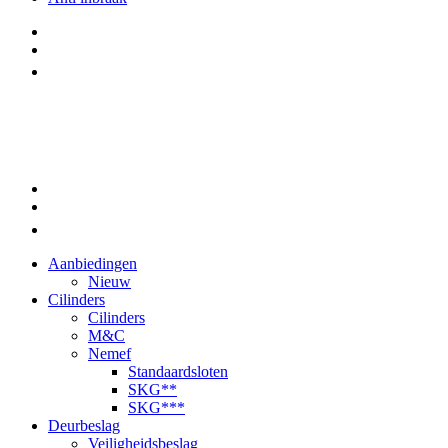
Aanbiedingen
Nieuw
Cilinders
Cilinders
M&C
Nemef
Standaardsloten
SKG**
SKG***
Deurbeslag
Veiligheidsbeslag