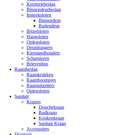
Kerntrekbeslag
Binnendeurbeslag
Insteeksloten
Binnendeur
Buitendeur
Bijzetsloten
Hangsloten
Oplegsloten
Deurdrangers
Kierstandhouders
Scharnieren
Brievenbus
Raambeslag
Raamkrukken
Raamboompjes
Raamuitzetters
Oplegsloten
Sanitair
Kranen
Douchekraan
Badkraan
Keukenkraan
Sanitair Kraan
Accessoires
Diversen