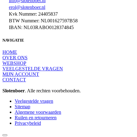
info@slotenboer.nl
erol@slotenboer.nl
Kvk Nummer: 24405837
BTW Nummer: NL001627597B58
IBAN: NL03RABO0128374845
NAVIGATIE
HOME
OVER ONS
WEBSHOP
VEELGESTELDE VRAGEN
MIJN ACCOUNT
CONTACT
Slotenboer
. Alle rechten voorbehouden.
Veelgestelde vragen
Sitemap
Algemene voorwaarden
Ruilen en retourneren
Privacybeleid