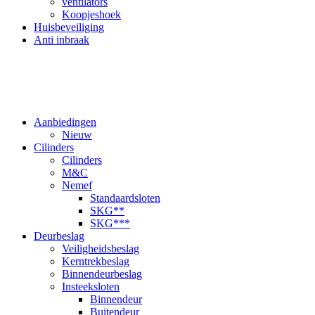
ventilators
Koopjeshoek
Huisbeveiliging
Anti inbraak
Aanbiedingen
Nieuw
Cilinders
Cilinders
M&C
Nemef
Standaardsloten
SKG**
SKG***
Deurbeslag
Veiligheidsbeslag
Kerntrekbeslag
Binnendeurbeslag
Insteeksloten
Binnendeur
Buitendeur