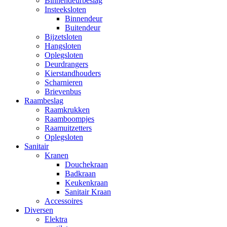
Binnendeurbeslag
Insteeksloten
Binnendeur
Buitendeur
Bijzetsloten
Hangsloten
Oplegsloten
Deurdrangers
Kierstandhouders
Scharnieren
Brievenbus
Raambeslag
Raamkrukken
Raamboompjes
Raamuitzetters
Oplegsloten
Sanitair
Kranen
Douchekraan
Badkraan
Keukenkraan
Sanitair Kraan
Accessoires
Diversen
Elektra