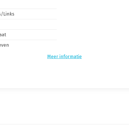
s/Links
laat
even
Meer informatie