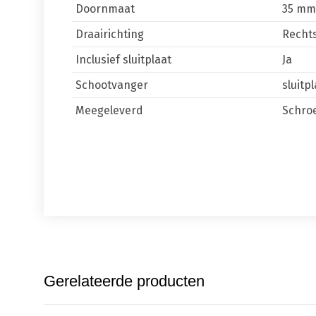
Doornmaat
35 mm
Draairichting
Recht
Inclusief sluitplaat
Ja
Schootvanger
sluitp
Meegeleverd
Schro
Gerelateerde producten