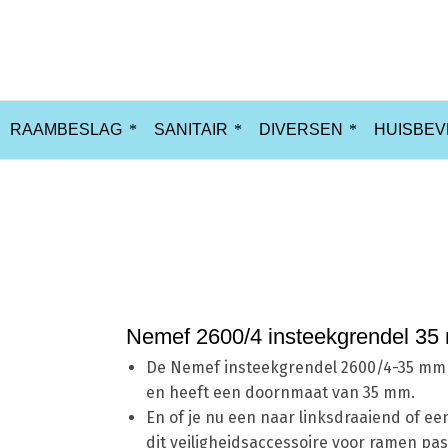
RAAMBESLAG
SANITAIR
DIVERSEN
HUISBEV
Nemef 2600/4 insteekgrendel 3
De Nemef insteekgrendel 2600/4-35 mm i
en heeft een doornmaat van 35 mm.
En of je nu een naar linksdraaiend of e
dit veiligheidsaccessoire voor ramen past