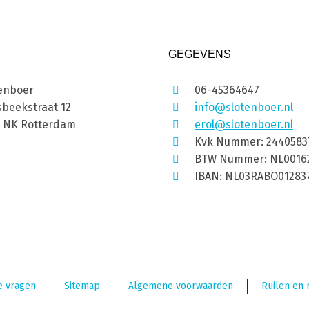
GEGEVENS
enboer
06-45364647
beekstraat 12
info@slotenboer.nl
1 NK Rotterdam
erol@slotenboer.nl
Kvk Nummer: 2440583
BTW Nummer: NL0016
IBAN: NL03RABO01283
e vragen
Sitemap
Algemene voorwaarden
Ruilen en 