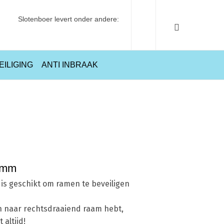
Slotenboer levert onder andere:
EILIGING
ANTI INBRAAK
Home
Beveiliging
Nemef 2600/4 insteekgrendel 35 mm
5 mm
s geschikt om ramen te beveiligen
en naar rechtsdraaiend raam hebt,
 altijd!