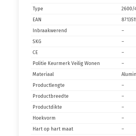
Type
2600/
EAN
871351
Inbraakwerend
–
SKG
–
CE
–
Politie Keurmerk Veilig Wonen
–
Materiaal
Alumi
Productlengte
–
Productbreedte
–
Productdikte
–
Hoekvorm
–
Hart op hart maat
–