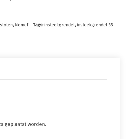
tsloten
,
Nemef
Tags:
insteekgrendel
,
insteekgrendel 35
ts geplaatst worden.