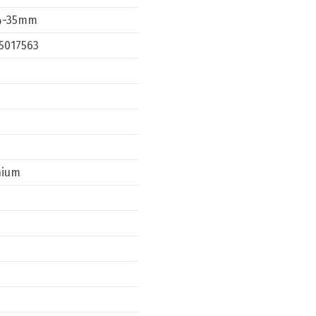
4-35mm
5017563
nium