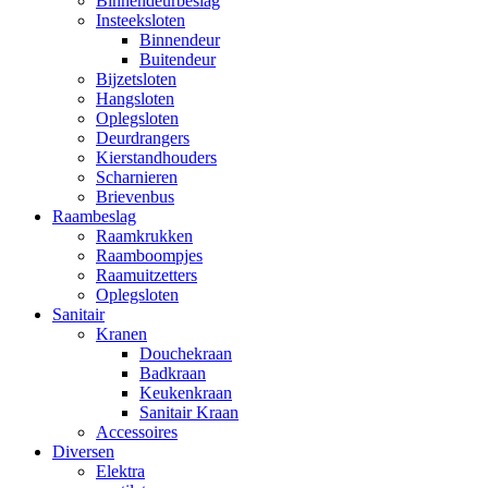
Binnendeurbeslag
Insteeksloten
Binnendeur
Buitendeur
Bijzetsloten
Hangsloten
Oplegsloten
Deurdrangers
Kierstandhouders
Scharnieren
Brievenbus
Raambeslag
Raamkrukken
Raamboompjes
Raamuitzetters
Oplegsloten
Sanitair
Kranen
Douchekraan
Badkraan
Keukenkraan
Sanitair Kraan
Accessoires
Diversen
Elektra