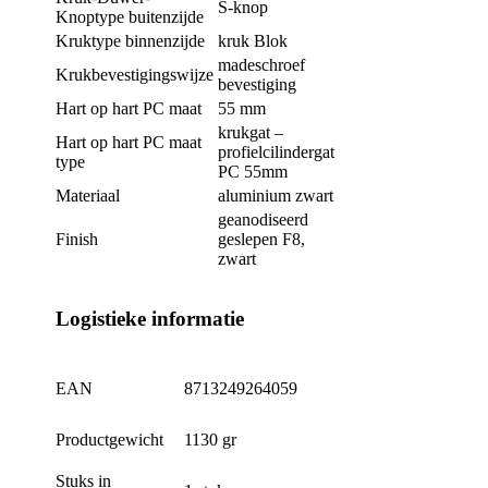
S-knop
Knoptype buitenzijde
Kruktype binnenzijde
kruk Blok
madeschroef
Krukbevestigingswijze
bevestiging
Hart op hart PC maat
55 mm
krukgat –
Hart op hart PC maat
profielcilindergat
type
PC 55mm
Materiaal
aluminium zwart
geanodiseerd
Finish
geslepen F8,
zwart
Logistieke informatie
EAN
8713249264059
Productgewicht
1130 gr
Stuks in