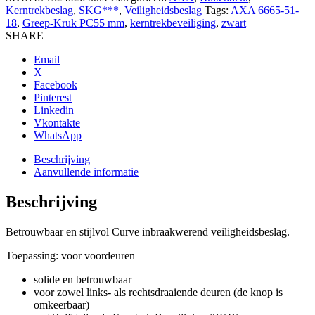
Kerntrekbeslag
,
SKG***
,
Veiligheidsbeslag
Tags:
AXA 6665-51-
18
,
Greep-Kruk PC55 mm
,
kerntrekbeveiliging
,
zwart
SHARE
Email
X
Facebook
Pinterest
Linkedin
Vkontakte
WhatsApp
Beschrijving
Aanvullende informatie
Beschrijving
Betrouwbaar en stijlvol Curve inbraakwerend veiligheidsbeslag.
Toepassing
: voor voordeuren
solide en betrouwbaar
voor zowel links- als rechtsdraaiende deuren (de knop is
omkeerbaar)