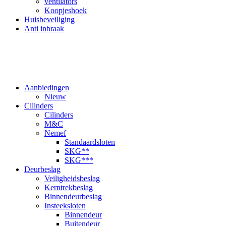
ventilators
Koopjeshoek
Huisbeveiliging
Anti inbraak
Aanbiedingen
Nieuw
Cilinders
Cilinders
M&C
Nemef
Standaardsloten
SKG**
SKG***
Deurbeslag
Veiligheidsbeslag
Kerntrekbeslag
Binnendeurbeslag
Insteeksloten
Binnendeur
Buitendeur