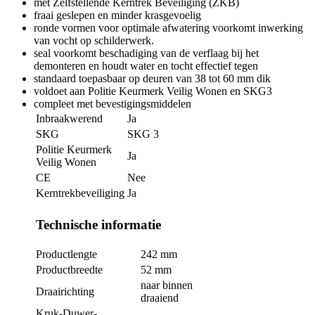
met Zelfstellende Kerntrek Beveiliging (ZKB)
fraai geslepen en minder krasgevoelig
ronde vormen voor optimale afwatering voorkomt inwerking
van vocht op schilderwerk.
seal voorkomt beschadiging van de verflaag bij het
demonteren en houdt water en tocht effectief tegen
standaard toepasbaar op deuren van 38 tot 60 mm dik
voldoet aan Politie Keurmerk Veilig Wonen en SKG3
compleet met bevestigingsmiddelen
Inbraakwerend
Ja
SKG
SKG 3
Politie Keurmerk
Ja
Veilig Wonen
CE
Nee
Kerntrekbeveiliging
Ja
Technische informatie
Productlengte
242 mm
Productbreedte
52 mm
naar binnen
Draairichting
draaiend
Kruk-Duwer-