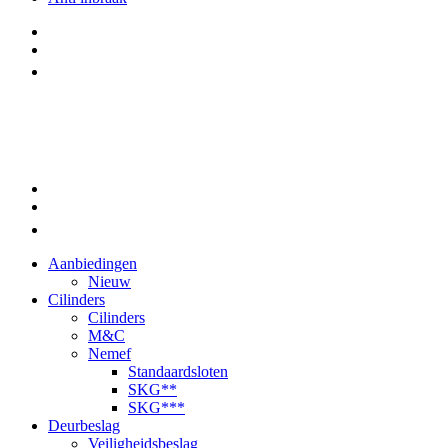
Aanbiedingen
Nieuw
Cilinders
Cilinders
M&C
Nemef
Standaardsloten
SKG**
SKG***
Deurbeslag
Veiligheidsbeslag