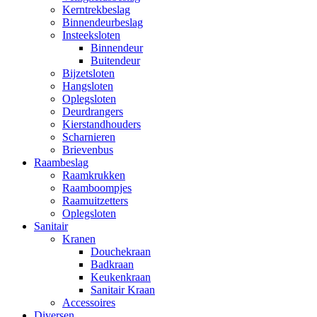
Kerntrekbeslag
Binnendeurbeslag
Insteeksloten
Binnendeur
Buitendeur
Bijzetsloten
Hangsloten
Oplegsloten
Deurdrangers
Kierstandhouders
Scharnieren
Brievenbus
Raambeslag
Raamkrukken
Raamboompjes
Raamuitzetters
Oplegsloten
Sanitair
Kranen
Douchekraan
Badkraan
Keukenkraan
Sanitair Kraan
Accessoires
Diversen