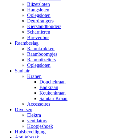
Bijzetsloten
Hangsloten
Oplegsloten
Deurdrangers
Kierstandhouders
Scharnieren
Brievenbus
Raambeslag
Raamkrukken
Raamboompjes
Raamuitzetters
Oplegsloten
Sanitair
Kranen
Douchekraan
Badkraan
Keukenkraan
Sanitair Kraan
Accessoires
Diversen
Elektra
ventilators
Koopjeshoek
Huisbeveiliging
Anti inbraak