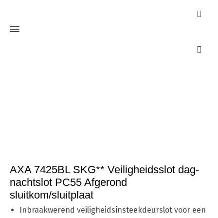
Webshop
Home
Cilinders
SKG**
AXA 7425BL SKG** Veiligheidsslot
dag-nachtslot PC55 Afgerond sluitkom/sluitplaat
AXA 7425BL SKG** Veiligheidsslot dag-
nachtslot PC55 Afgerond
sluitkom/sluitplaat
Inbraakwerend veiligheidsinsteekdeurslot voor een