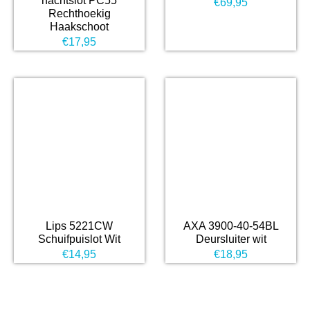
nachtslot PC55
€
69,95
Rechthoekig
Haakschoot
€
17,95
Lips 5221CW
AXA 3900-40-54BL
Schuifpuislot Wit
Deursluiter wit
€
14,95
€
18,95