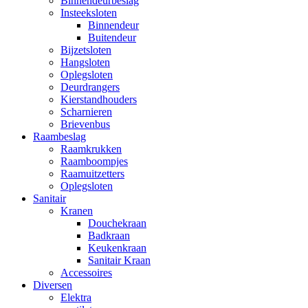
Binnendeurbeslag
Insteeksloten
Binnendeur
Buitendeur
Bijzetsloten
Hangsloten
Oplegsloten
Deurdrangers
Kierstandhouders
Scharnieren
Brievenbus
Raambeslag
Raamkrukken
Raamboompjes
Raamuitzetters
Oplegsloten
Sanitair
Kranen
Douchekraan
Badkraan
Keukenkraan
Sanitair Kraan
Accessoires
Diversen
Elektra