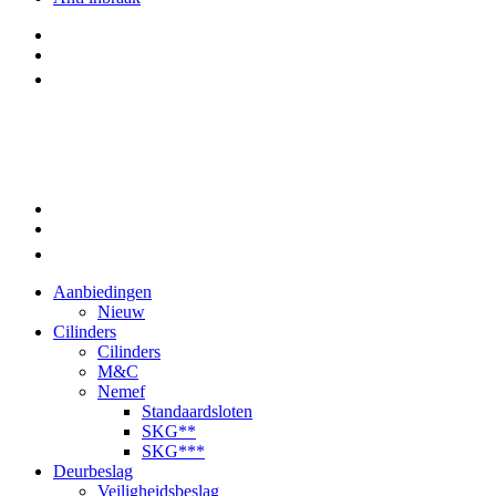
Aanbiedingen
Nieuw
Cilinders
Cilinders
M&C
Nemef
Standaardsloten
SKG**
SKG***
Deurbeslag
Veiligheidsbeslag