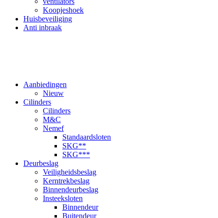
ventilators
Koopjeshoek
Huisbeveiliging
Anti inbraak
Aanbiedingen
Nieuw
Cilinders
Cilinders
M&C
Nemef
Standaardsloten
SKG**
SKG***
Deurbeslag
Veiligheidsbeslag
Kerntrekbeslag
Binnendeurbeslag
Insteeksloten
Binnendeur
Buitendeur