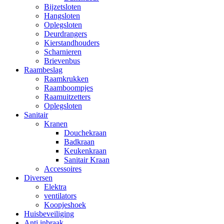
Bijzetsloten
Hangsloten
Oplegsloten
Deurdrangers
Kierstandhouders
Scharnieren
Brievenbus
Raambeslag
Raamkrukken
Raamboompjes
Raamuitzetters
Oplegsloten
Sanitair
Kranen
Douchekraan
Badkraan
Keukenkraan
Sanitair Kraan
Accessoires
Diversen
Elektra
ventilators
Koopjeshoek
Huisbeveiliging
Anti inbraak