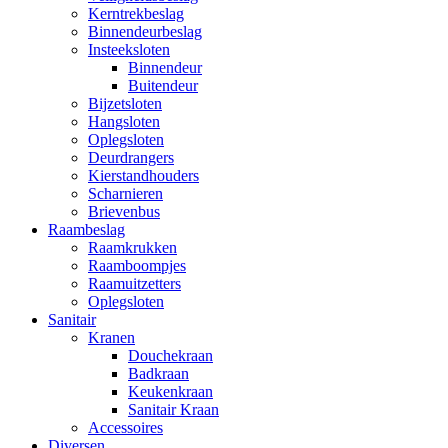
Kerntrekbeslag
Binnendeurbeslag
Insteeksloten
Binnendeur
Buitendeur
Bijzetsloten
Hangsloten
Oplegsloten
Deurdrangers
Kierstandhouders
Scharnieren
Brievenbus
Raambeslag
Raamkrukken
Raamboompjes
Raamuitzetters
Oplegsloten
Sanitair
Kranen
Douchekraan
Badkraan
Keukenkraan
Sanitair Kraan
Accessoires
Diversen