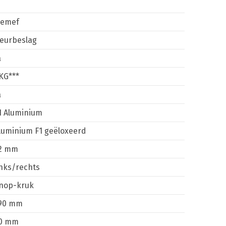
emef
eurbeslag
a
KG***
a
1 Aluminium
luminium F1 geëloxeerd
2 mm
inks/rechts
nop-kruk
90 mm
0 mm