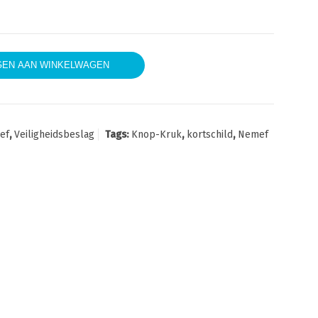
g Knop-Kruk PC72 mm kortschild aantal
EN AAN WINKELWAGEN
ef
,
Veiligheidsbeslag
Tags:
Knop-Kruk
,
kortschild
,
Nemef