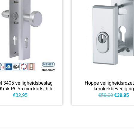
 3405 veiligheidsbeslag
Hoppe veiligheidsrozet
Kruk PC55 mm kortschild
kerntrekbeveiliging
Oorspron
Hu
€
32,95
€
59,00
€
39,95
prijs
pr
was:
is:
€59,00.
€3