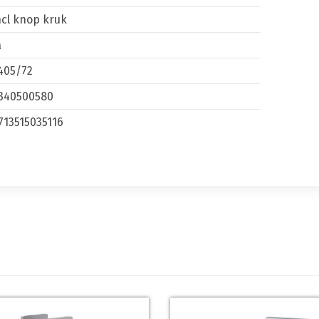
ncl knop kruk
a
405/72
340500580
713515035116