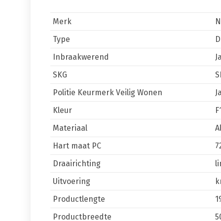
Merk
N
Type
D
Inbraakwerend
J
SKG
S
Politie Keurmerk Veilig Wonen
J
Kleur
F
Materiaal
A
Hart maat PC
7
Draairichting
l
Uitvoering
k
Productlengte
1
Productbreedte
5