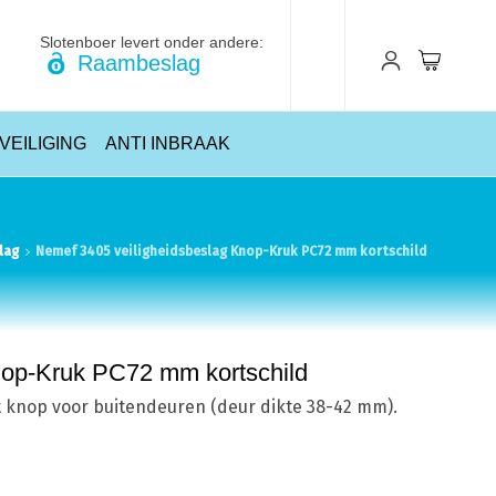
Slotenboer levert onder andere:
Raambeslag
VEILIGING
ANTI INBRAAK
lag
Nemef 3405 veiligheidsbeslag Knop-Kruk PC72 mm kortschild
nop-Kruk PC72 mm kortschild
t knop voor buitendeuren (deur dikte 38-42 mm).