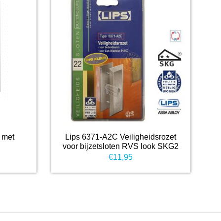
 met
Lips 6371-A2C Veiligheidsrozet
voor bijzetsloten RVS look SKG2
kelijke
idige
€
11,95
ijs
9,95.