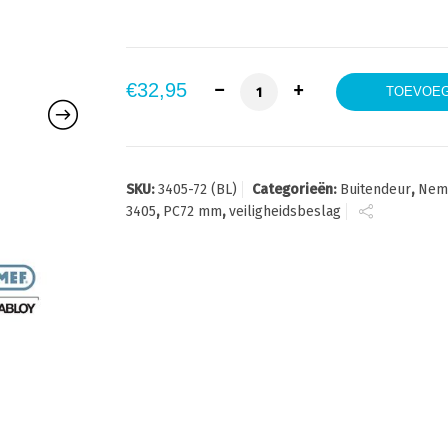
Nemef 3405 veiligheidsbesla
€
32,95
TOEVOEG
SKU:
3405-72 (BL)
Categorieën:
Buitendeur
,
Nem
3405
,
PC72 mm
,
veiligheidsbeslag