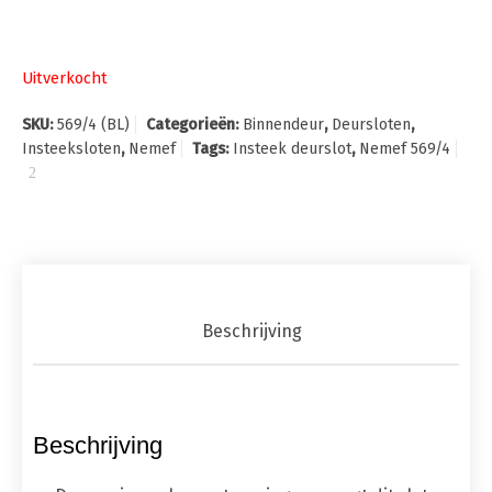
Uitverkocht
SKU:
569/4 (BL)
Categorieën:
Binnendeur
,
Deursloten
,
Insteeksloten
,
Nemef
Tags:
Insteek deurslot
,
Nemef 569/4
Beschrijving
Beschrijving