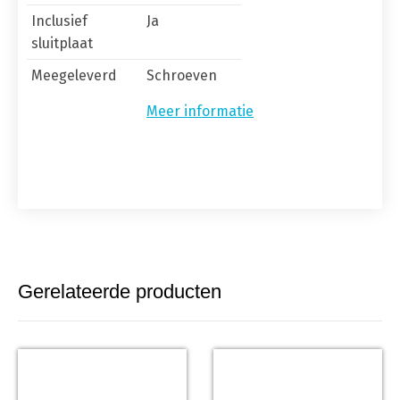
Inclusief
Ja
sluitplaat
Meegeleverd
Schroeven
Meer informatie
Gerelateerde producten