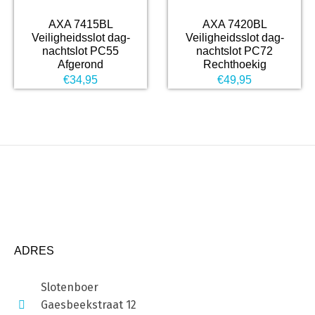
AXA 7415BL
AXA 7420BL
Veiligheidsslot dag-
Veiligheidsslot dag-
nachtslot PC55
nachtslot PC72
Afgerond
Rechthoekig
€
34,95
€
49,95
ADRES
Slotenboer
Gaesbeekstraat 12