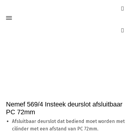
Webshop
Home
Deursloten
Nemef 569/4 Insteek deurslot afsluitbaar
PC 72mm
Nemef 569/4 Insteek deurslot afsluitbaar
PC 72mm
Afsluitbaar deurslot dat bediend moet worden met
cilinder met een afstand van PC 72mm.