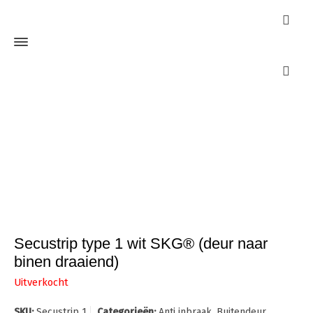
Webshop
Home
Veiligheidsbeslag
Secustrip type 1 wit SKG® (deur naar
binen draaiend)
Secustrip type 1 wit SKG® (deur naar
binen draaiend)
Uitverkocht
SKU:
Secustrip 1
Categorieën:
Anti inbraak
,
Buitendeur
,