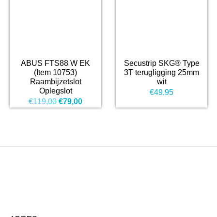
ABUS FTS88 W EK
Secustrip SKG® Type
(Item 10753)
3T terugligging 25mm
Raambijzetslot
wit
Oplegslot
€
49,95
Oorspronkelijke
Huidige
€
119,00
€
79,00
prijs
prijs
was:
is:
€119,00.
€79,00.