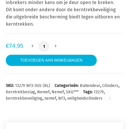
inbrekers minder kans om je deur open te breken.
Dit komt onder andere door de kerntrekbeveiliging
die uitgebreide bescherming biedt tegen uitboren en
kerntrekken.
Nemef 132/9 NF3 Veiligheids cilinders Anti K
€
74,95
TOEVOEGEN AAN WINKELWAGEN
SKU:
132/9 NF3-3GS (BL)
Categorieën:
Buitendeur
,
Cilinders
,
Kerntrekbeslag
,
Nemef
,
Nemef
,
SKG***
Tags:
132/9
,
kerntrekbeveiliging
,
nemef
,
NF3
,
veiligheidscilinders