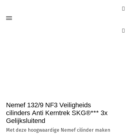
Webshop
Home
Cilinders
SKG***
Nemef 132/9 NF3 Veiligheids
cilinders Anti Kerntrek SKG®*** 3x Gelijksluitend
Nemef 132/9 NF3 Veiligheids
cilinders Anti Kerntrek SKG®*** 3x
Gelijksluitend
Met deze hoogwaardige Nemef cilinder maken