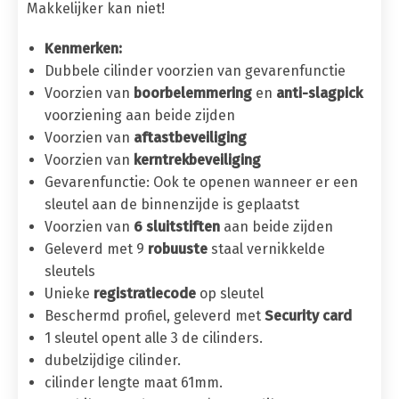
Makkelijker kan niet!
Kenmerken:
Dubbele cilinder voorzien van gevarenfunctie
Voorzien van
boorbelemmering
en
anti-slagpick
voorziening aan beide zijden
Voorzien van
aftastbeveiliging
Voorzien van
kerntrekbeveiliging
Gevarenfunctie: Ook te openen wanneer er een
sleutel aan de binnenzijde is geplaatst
Voorzien van
6 sluitstiften
aan beide zijden
Geleverd met 9
robuuste
staal vernikkelde
sleutels
Unieke
registratiecode
op sleutel
Beschermd profiel, geleverd met
Security card
1 sleutel opent alle 3 de cilinders.
dubelzijdige cilinder.
cilinder lengte maat 61mm.