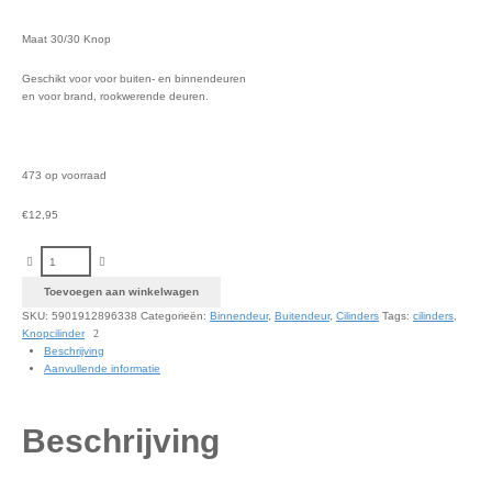
Maat 30/30 Knop
Geschikt voor voor buiten- en binnendeuren
en voor brand, rookwerende deuren.
473 op voorraad
€
12,95
Steier Profielcilinder Knop 30-30 mm nikkel 3 sleutels aantal
Toevoegen aan winkelwagen
SKU:
5901912896338
Categorieën:
Binnendeur
,
Buitendeur
,
Cilinders
Tags:
cilinders
,
Knopcilinder
Beschrijving
Aanvullende informatie
Beschrijving