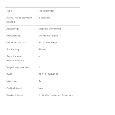
Type
Profielcilinder
Aantal meegeleverde
3 sleutels
sleutels:
Afwerking:
Messing vernikkeld
Artikelgroep:
Cilinderslot knop
Cilindermaat mm
30-30 mm knop
Packaging:
Blister
Security level
–
Huisbeveiliging:
Verpakkingseenheid:
1
EAN
5901912896338
Met knop
Ja
Gelijksluitend
Nee
Pakket inhoud
1 cilinder, 1schroef, 3 sleutels