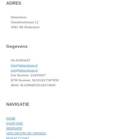
ADRES
Slotenboer
Gaesbeekstraat 12
3081 NK Rotterdam
Gegevens
06-45364647
info@slotenboer.nl
erol@slotenboer.nl
Kvk Nummer: 24405837
BTW Nummer: NL001627597B58
IBAN: NL03RABO0128374845
NAVIGATIE
HOME
OVER ONS
WEBSHOP
VEELGESTELDE VRAGEN
MIJN ACCOUNT