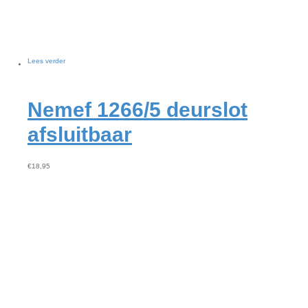
Lees verder
Nemef 1266/5 deurslot
afsluitbaar
€
18,95