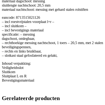
materiaal dagschoot: messing
sluitlengte nachtschoot: 20,5 mm
materiaal nachtschoot: messing met gehard stalen rolstiften
eancode: 8713515021126
– incl roestvrijstalen voorplaat l+r –
– incl sluitkom –
– incl bevestigings materiaal
specificatie: – messing
dagschoot, omlegbaar,
– rechthoekige messing nachtschoot, 1 toers – 20,5 mm, met 2 stalen
beveiligingspennen,
– rechts en links bruikbaar,
– slotkast staal gefosfateerd en gelakt,
Inhoud verpakking:
Veiligheidsslot
Sluitkom
Sluitplaat L en R
Bevestigingsmateriaal
Gerelateerde producten