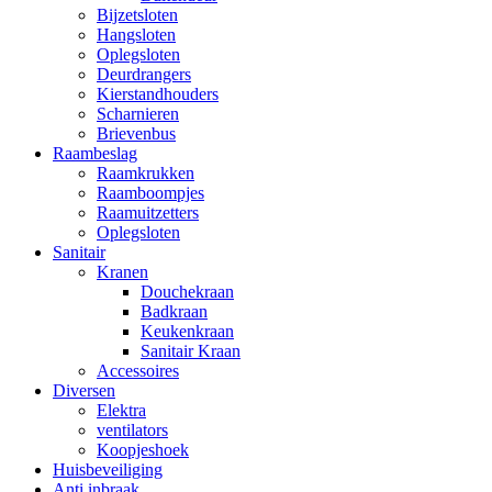
Bijzetsloten
Hangsloten
Oplegsloten
Deurdrangers
Kierstandhouders
Scharnieren
Brievenbus
Raambeslag
Raamkrukken
Raamboompjes
Raamuitzetters
Oplegsloten
Sanitair
Kranen
Douchekraan
Badkraan
Keukenkraan
Sanitair Kraan
Accessoires
Diversen
Elektra
ventilators
Koopjeshoek
Huisbeveiliging
Anti inbraak