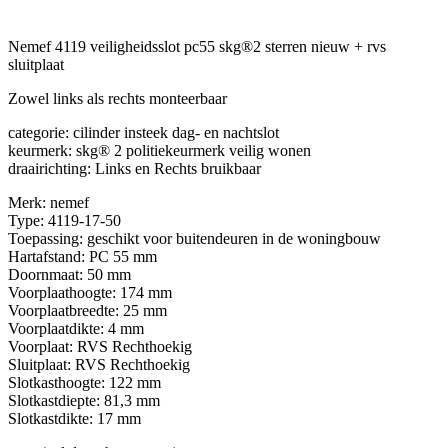
Nemef 4119 veiligheidsslot pc55 skg®2 sterren nieuw + rvs
sluitplaat
Zowel links als rechts monteerbaar
categorie: cilinder insteek dag- en nachtslot
keurmerk: skg® 2 politiekeurmerk veilig wonen
draairichting: Links en Rechts bruikbaar
Merk: nemef
Type: 4119-17-50
Toepassing: geschikt voor buitendeuren in de woningbouw
Hartafstand: PC 55 mm
Doornmaat: 50 mm
Voorplaathoogte: 174 mm
Voorplaatbreedte: 25 mm
Voorplaatdikte: 4 mm
Voorplaat: RVS Rechthoekig
Sluitplaat: RVS Rechthoekig
Slotkasthoogte: 122 mm
Slotkastdiepte: 81,3 mm
Slotkastdikte: 17 mm