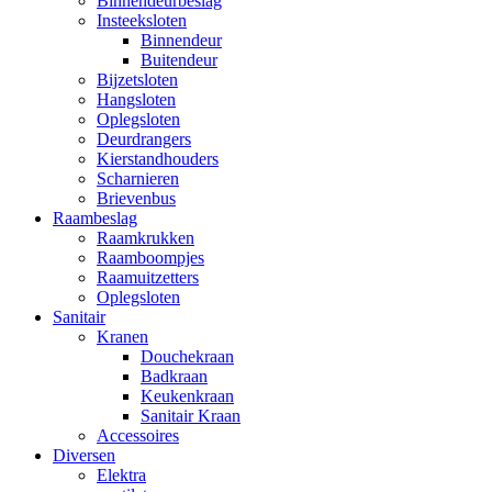
Binnendeurbeslag
Insteeksloten
Binnendeur
Buitendeur
Bijzetsloten
Hangsloten
Oplegsloten
Deurdrangers
Kierstandhouders
Scharnieren
Brievenbus
Raambeslag
Raamkrukken
Raamboompjes
Raamuitzetters
Oplegsloten
Sanitair
Kranen
Douchekraan
Badkraan
Keukenkraan
Sanitair Kraan
Accessoires
Diversen
Elektra