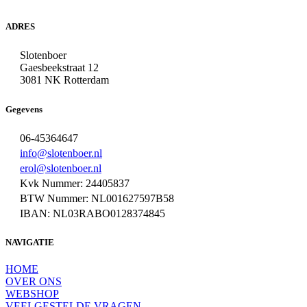
ADRES
Slotenboer
Gaesbeekstraat 12
3081 NK Rotterdam
Gegevens
06-45364647
info@slotenboer.nl
erol@slotenboer.nl
Kvk Nummer: 24405837
BTW Nummer: NL001627597B58
IBAN: NL03RABO0128374845
NAVIGATIE
HOME
OVER ONS
WEBSHOP
VEELGESTELDE VRAGEN