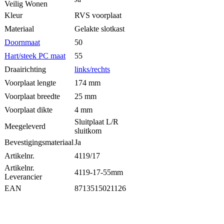
Veilig Wonen
Kleur
RVS voorplaat
Materiaal
Gelakte slotkast
Doornmaat
50
Hart/steek PC maat
55
Draairichting
links/rechts
Voorplaat lengte
174 mm
Voorplaat breedte
25 mm
Voorplaat dikte
4 mm
Sluitplaat L/R
Meegeleverd
sluitkom
Bevestigingsmateriaal
Ja
Artikelnr.
4119/17
Artikelnr.
4119-17-55mm
Leverancier
EAN
8713515021126