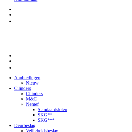
Aanbiedingen
Nieuw
Cilinders
Cilinders
M&C
Nemef
Standaardsloten
SKG**
SKG***
Deurbeslag
Veiligheidsbeslag