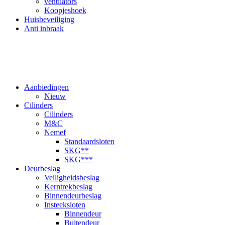
ventilators
Koopjeshoek
Huisbeveiliging
Anti inbraak
Aanbiedingen
Nieuw
Cilinders
Cilinders
M&C
Nemef
Standaardsloten
SKG**
SKG***
Deurbeslag
Veiligheidsbeslag
Kerntrekbeslag
Binnendeurbeslag
Insteeksloten
Binnendeur
Buitendeur