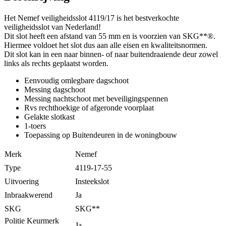
Het Nemef veiligheidsslot 4119/17 is het bestverkochte
veiligheidsslot van Nederland!
Dit slot heeft een afstand van 55 mm en is voorzien van SKG**®.
Hiermee voldoet het slot dus aan alle eisen en kwaliteitsnormen.
Dit slot kan in een naar binnen- of naar buitendraaiende deur zowel
links als rechts geplaatst worden.
Eenvoudig omlegbare dagschoot
Messing dagschoot
Messing nachtschoot met beveiligingspennen
Rvs rechthoekige of afgeronde voorplaat
Gelakte slotkast
1-toers
Toepassing op Buitendeuren in de woningbouw
Merk
Nemef
Type
4119-17-55
Uitvoering
Insteekslot
Inbraakwerend
Ja
SKG
SKG**
Politie Keurmerk
Ja