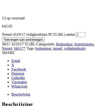
13 op voorraad
€
42,95
Nemef 4119/17 veiligheidsslot PC55 (BL) aantal
Toevoegen aan winkelwagen
SKU:
4119/17 55 (BL
Categorieën:
Buitendeur
,
Insteeksloten
,
Nemef
,
SKG**
Tags:
buitendeur
,
nemef
,
veiligheidsslot
SHARE
Email
X
Facebook
Pinterest
Linkedin
Vkontakte
WhatsApp
Beschrijving
Beschrijving