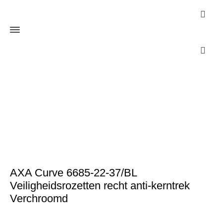
Webshop
Home
Cilinders
SKG***
AXA Curve 6685-22-37/BL
Veiligheidsrozetten recht anti-kerntrek Verchroomd
AXA Curve 6685-22-37/BL
Veiligheidsrozetten recht anti-kerntrek
Verchroomd