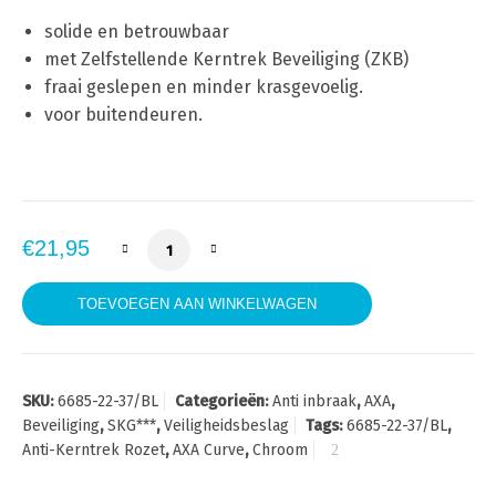
solide en betrouwbaar
met Zelfstellende Kerntrek Beveiliging (ZKB)
fraai geslepen en minder krasgevoelig.
voor buitendeuren.
AXA Curve 6685-22-37/BL Veiligheidsrozette
€
21,95
TOEVOEGEN AAN WINKELWAGEN
SKU:
6685-22-37/BL
Categorieën:
Anti inbraak
,
AXA
,
Beveiliging
,
SKG***
,
Veiligheidsbeslag
Tags:
6685-22-37/BL
,
Anti-Kerntrek Rozet
,
AXA Curve
,
Chroom