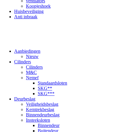
ventilators
Koopjeshoek
Huisbeveiliging
Anti inbraak
Aanbiedingen
Nieuw
Cilinders
Cilinders
M&C
Nemef
Standaardsloten
SKG**
SKG***
Deurbeslag
Veiligheidsbeslag
Kerntrekbeslag
Binnendeurbeslag
Insteeksloten
Binnendeur
Buitendeur