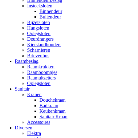
Binnendeurbeslag
Insteeksloten
Binnendeur
Buitendeur
Bijzetsloten
Hangsloten
Oplegsloten
Deurdrangers
Kierstandhouders
Scharnieren
Brievenbus
Raambeslag
Raamkrukken
Raamboompjes
Raamuitzetters
Oplegsloten
Sanitair
Kranen
Douchekraan
Badkraan
Keukenkraan
Sanitair Kraan
Accessoires
Diversen
Elektra