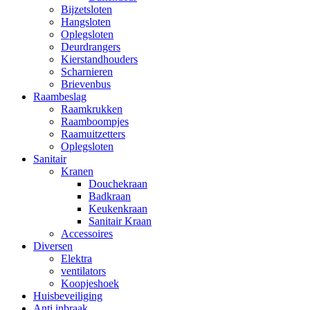
Bijzetsloten
Hangsloten
Oplegsloten
Deurdrangers
Kierstandhouders
Scharnieren
Brievenbus
Raambeslag
Raamkrukken
Raamboompjes
Raamuitzetters
Oplegsloten
Sanitair
Kranen
Douchekraan
Badkraan
Keukenkraan
Sanitair Kraan
Accessoires
Diversen
Elektra
ventilators
Koopjeshoek
Huisbeveiliging
Anti inbraak