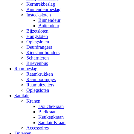
Kerntrekbeslag
Binnendeurbeslag
Insteeksloten
Binnendeur
Buitendeur
Bijzetsloten
Hangsloten
Oplegsloten
Deurdrangers
Kierstandhouders
Scharnieren
Brievenbus
Raambeslag
Raamkrukken
Raamboompjes
Raamuitzetters
Oplegsloten
Sanitair
Kranen
Douchekraan
Badkraan
Keukenkraan
Sanitair Kraan
Accessoires
Diversen