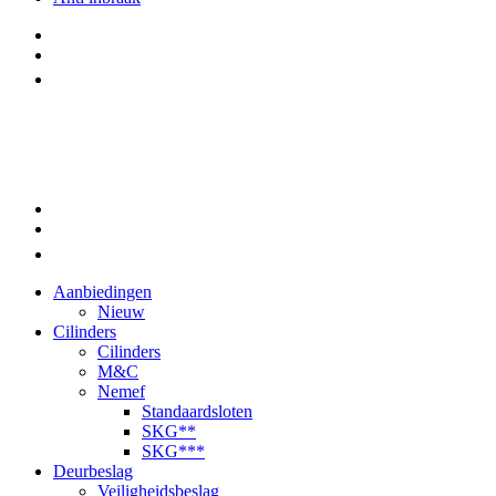
Aanbiedingen
Nieuw
Cilinders
Cilinders
M&C
Nemef
Standaardsloten
SKG**
SKG***
Deurbeslag
Veiligheidsbeslag