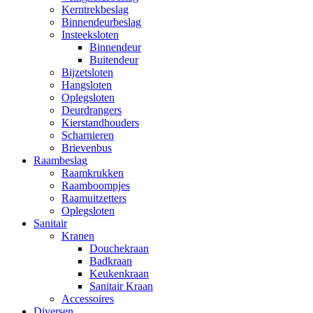
Kerntrekbeslag
Binnendeurbeslag
Insteeksloten
Binnendeur
Buitendeur
Bijzetsloten
Hangsloten
Oplegsloten
Deurdrangers
Kierstandhouders
Scharnieren
Brievenbus
Raambeslag
Raamkrukken
Raamboompjes
Raamuitzetters
Oplegsloten
Sanitair
Kranen
Douchekraan
Badkraan
Keukenkraan
Sanitair Kraan
Accessoires
Diversen