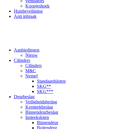
ventilators
Koopjeshoek
Huisbeveiliging
Anti inbraak
Aanbiedingen
Nieuw
Cilinders
Cilinders
M&C
Nemef
Standaardsloten
SKG**
SKG***
Deurbeslag
Veiligheidsbeslag
Kerntrekbeslag
Binnendeurbeslag
Insteeksloten
Binnendeur
Buitendeur