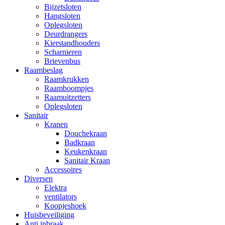
Bijzetsloten
Hangsloten
Oplegsloten
Deurdrangers
Kierstandhouders
Scharnieren
Brievenbus
Raambeslag
Raamkrukken
Raamboompjes
Raamuitzetters
Oplegsloten
Sanitair
Kranen
Douchekraan
Badkraan
Keukenkraan
Sanitair Kraan
Accessoires
Diversen
Elektra
ventilators
Koopjeshoek
Huisbeveiliging
Anti inbraak