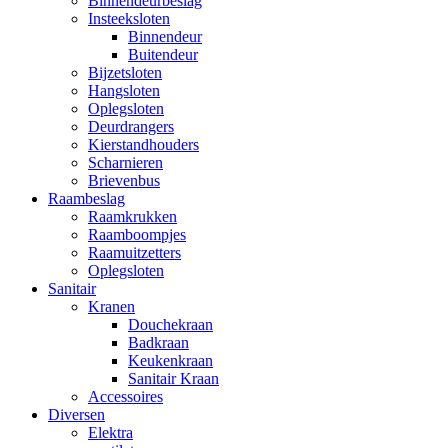
Binnendeurbeslag
Insteeksloten
Binnendeur
Buitendeur
Bijzetsloten
Hangsloten
Oplegsloten
Deurdrangers
Kierstandhouders
Scharnieren
Brievenbus
Raambeslag
Raamkrukken
Raamboompjes
Raamuitzetters
Oplegsloten
Sanitair
Kranen
Douchekraan
Badkraan
Keukenkraan
Sanitair Kraan
Accessoires
Diversen
Elektra