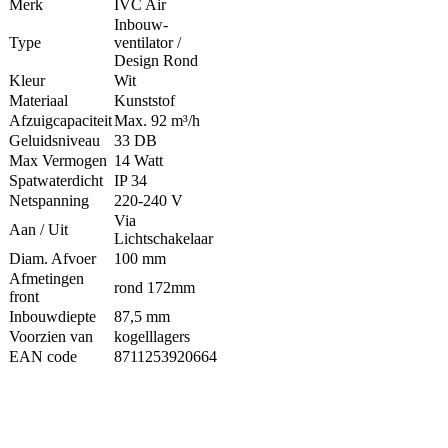
Merk
IVC Air
Inbouw-
Type
ventilator /
Design Rond
Kleur
Wit
Materiaal
Kunststof
Afzuigcapaciteit
Max. 92 m³/h
Geluidsniveau
33 DB
Max Vermogen
14 Watt
Spatwaterdicht
IP 34
Netspanning
220-240 V
Via
Aan / Uit
Lichtschakelaar
Diam. Afvoer
100 mm
Afmetingen
rond 172mm
front
Inbouwdiepte
87,5 mm
Voorzien van
kogelllagers
EAN code
8711253920664