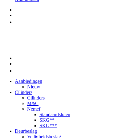
Aanbiedingen
Nieuw
Cilinders
Cilinders
M&C
Nemef
Standaardsloten
SKG**
SKG***
Deurbeslag
Veiligheidsbeslag