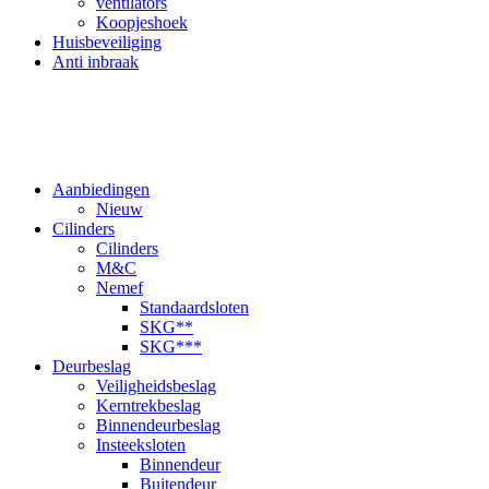
ventilators
Koopjeshoek
Huisbeveiliging
Anti inbraak
Aanbiedingen
Nieuw
Cilinders
Cilinders
M&C
Nemef
Standaardsloten
SKG**
SKG***
Deurbeslag
Veiligheidsbeslag
Kerntrekbeslag
Binnendeurbeslag
Insteeksloten
Binnendeur
Buitendeur