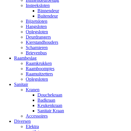
Binnendeurbeslag
Insteeksloten
Binnendeur
Buitendeur
Bijzetsloten
Hangsloten
Oplegsloten
Deurdrangers
Kierstandhouders
Scharnieren
Brievenbus
Raambeslag
Raamkrukken
Raamboompjes
Raamuitzetters
Oplegsloten
Sanitair
Kranen
Douchekraan
Badkraan
Keukenkraan
Sanitair Kraan
Accessoires
Diversen
Elektra