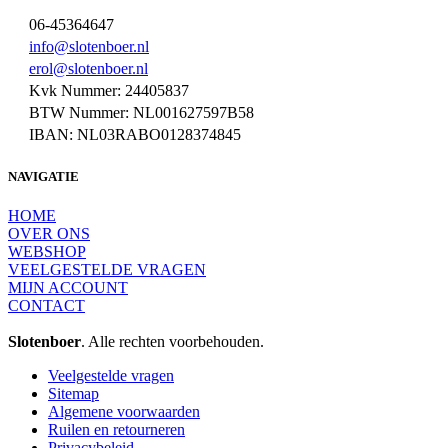
06-45364647
info@slotenboer.nl
erol@slotenboer.nl
Kvk Nummer: 24405837
BTW Nummer: NL001627597B58
IBAN: NL03RABO0128374845
NAVIGATIE
HOME
OVER ONS
WEBSHOP
VEELGESTELDE VRAGEN
MIJN ACCOUNT
CONTACT
Slotenboer
. Alle rechten voorbehouden.
Veelgestelde vragen
Sitemap
Algemene voorwaarden
Ruilen en retourneren
Privacybeleid