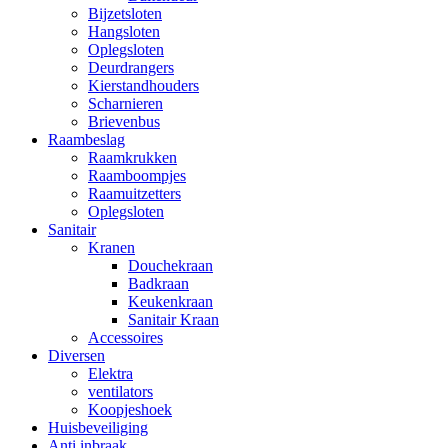
Bijzetsloten
Hangsloten
Oplegsloten
Deurdrangers
Kierstandhouders
Scharnieren
Brievenbus
Raambeslag
Raamkrukken
Raamboompjes
Raamuitzetters
Oplegsloten
Sanitair
Kranen
Douchekraan
Badkraan
Keukenkraan
Sanitair Kraan
Accessoires
Diversen
Elektra
ventilators
Koopjeshoek
Huisbeveiliging
Anti inbraak