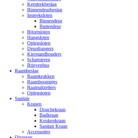
Kerntrekbeslag
Binnendeurbeslag
Insteeksloten
Binnendeur
Buitendeur
Bijzetsloten
Hangsloten
Oplegsloten
Deurdrangers
Kierstandhouders
Scharnieren
Brievenbus
Raambeslag
Raamkrukken
Raamboompjes
Raamuitzetters
Oplegsloten
Sanitair
Kranen
Douchekraan
Badkraan
Keukenkraan
Sanitair Kraan
Accessoires
Diversen