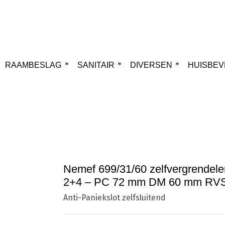
RAAMBESLAG
SANITAIR
DIVERSEN
HUISBEV
eksloten
Nemef 699/31/60 zelfvergrendelend paniekslot E met wisselfunct
Nemef 699/31/60 zelfvergrendele
2+4 – PC 72 mm DM 60 mm RVS 
Anti-Paniekslot zelfsluitend