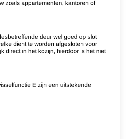
bouw zoals appartementen, kantoren of
 desbetreffende deur wel goed op slot
elke dient te worden afgesloten voor
irect in het kozijn, hierdoor is het niet
isselfunctie E zijn een uitstekende