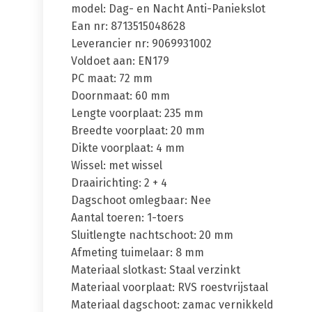
model: Dag- en Nacht Anti-Paniekslot
Ean nr: 8713515048628
Leverancier nr: 9069931002
Voldoet aan: EN179
PC maat: 72 mm
Doornmaat: 60 mm
Lengte voorplaat: 235 mm
Breedte voorplaat: 20 mm
Dikte voorplaat: 4 mm
Wissel: met wissel
Draairichting: 2 + 4
Dagschoot omlegbaar: Nee
Aantal toeren: 1-toers
Sluitlengte nachtschoot: 20 mm
Afmeting tuimelaar: 8 mm
Materiaal slotkast: Staal verzinkt
Materiaal voorplaat: RVS roestvrijstaal
Materiaal dagschoot: zamac vernikkeld