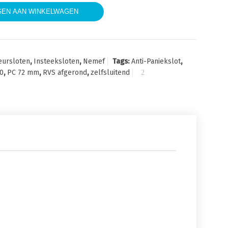
delend paniekslot E met wisselfunctie DR. 2+4 - PC 72 mm
EN AAN WINKELWAGEN
eursloten
,
Insteeksloten
,
Nemef
Tags:
Anti-Paniekslot
,
0
,
PC 72 mm
,
RVS afgerond
,
zelfsluitend