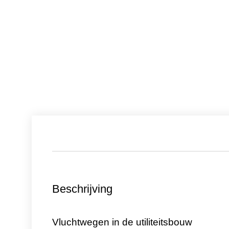
Beschrijving
Vluchtwegen in de utiliteitsbouw